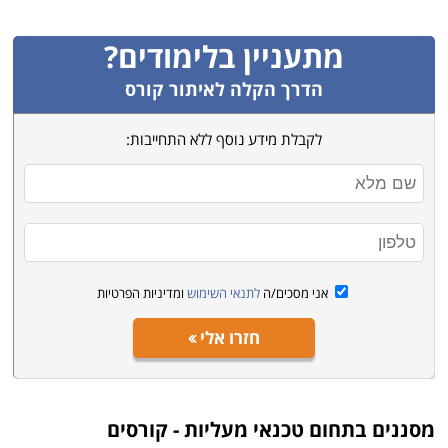
ופתרונן. לימודים אלו מתאימים לאנשים בעלי ידיים טובות,
בעלי כישורים מכאניים, יכולת חשיבה ממוקדת, שאינם
מתעניין בלימודים?
נרתעים מגבהים, ומעוניינים לפתח קריירה לאורך שנים.
הדרך הקלה לאיתור קורס
טכנאי מעליות מקצוען רק מתחיל לרכוש את המיומנות שלו
בקורס, אבל את עיקר הכלים שישרתו אותו ילמד ללטש
לקבלת מידע נוסף ללא התחייבות:
ולשכלל לאורך התנסותו הפעילה במקצוע, העמקת הותק
והנסיון.
מבנה הקורס, הסמכות ותנאי קבלה
הקורסים מתחלקים לשתי הסמכות; הבסיסית היא הכשרת
מעליתן מעשי, לימודים אשר אמנם אינם דורשים תנאי
אני מסכים/ה
לתנאי השימוש
ומדיניות הפרטיות
קבלה מורכבים, אפילו לא 12 שנות לימוד, אך עם זאת
חזרו אלי
מדובר במסלול ארוך ועמוס, כ-800 שעות לימוד הנפרסות
על פני כשנתיים. מלבד הסמכת משרד הכלכלה, מוענקת
לבוגרים גם תעודת "חשמלאי עוזר".
מסננים בתחום
טכנאי מעליות - קורסים
לבוגרי הכשרת בסיס זו המבקשים לשדרג את הסמכתם