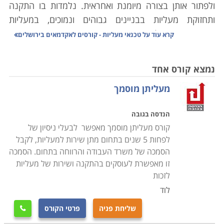
ולפתור אותן בצורה מיומנת ואחראית. נלמדות בו התקנה
ותחזוקת מעליות בבניינים גבוהים ונמוכים, במעליות
חיצוניות ובמעלונים, וכן במערכות הרמה בתעשייה
קרא עוד על
טכנאי מעליות - קורסים לאקדמאים בירושלים
ובמפעלים. על רקע העובדה שבניינים רבים יותר נבנים
כיום לגובה וגם תקני התחזוקה נאכפים באופן הדוק יותר, אין
נמצא קורס אחד
ספק שטכנאי מעליות הוא מיומנות מבטיחה וגם מקיימת;
מעליתן מוסמך
זוהי תועלת מקצועית שתשרת אותך לאורך זמן, ותאפשר
למצוא עבודה מכניסה בנקל ולאורך שנים. התעסוקה בענף
הנדסה בגובה
המעליות ותחזוקתן איננה תלויה בתנאי השוק המשתנים או
קורס מעליתן מוסמך מאפשר לבעלי ניסיון של
במצב הכלכלה, ורמת הביקוש לאנשי מקצוע מיומנים
לפחות 5 שנים בתחום מתן שירות למעליות, לקבל
ומוסמכים בענף יכולה למעשה רק לעלות.
הסמכה של משרד העבודה והרווחה בתחום. הסמכה
זו מאפשרת לעוסקים בהתקנה ושירות של מעליות
למי מתאימים הלימודים
לזכות
כמו קורסי טכנאים רבים, גם קורס טכנאי מעליות מיועד
לוד
לאנשים שמעוניינים לרכוש מקצוע טכני המשלב עבודת
שליחת פניה
פרטי הקורס

שטח לצד התמודדות עם אתגרים מורכבים באיתור תקלות