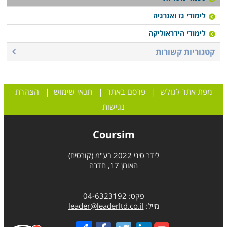
עם תום ההכשרה ניתן להשתלב בחברות המציעות שירותי
לימודי גז ואנרגיה
התקנה ותחזוקת מעליות לבניינים ולתעשיה, או לעבוד באופן
עצמאי, לפתוח עסק פרטי ולהעניק שירותי מעליות ללקוחות
לימודי הידראוליקה
בצורה ישירה.
קטגוריות קשורות
מפת אתר לגולש
|
פרסם באתר
|
תנאי שימוש
|
הצהרת
נגישות
Coursim
לידר סיני 2022 בע"מ (קורסים)
האומן 17, חדרה
פקס: 04-6323192
מייל:
leader@leaderltd.co.il
Share