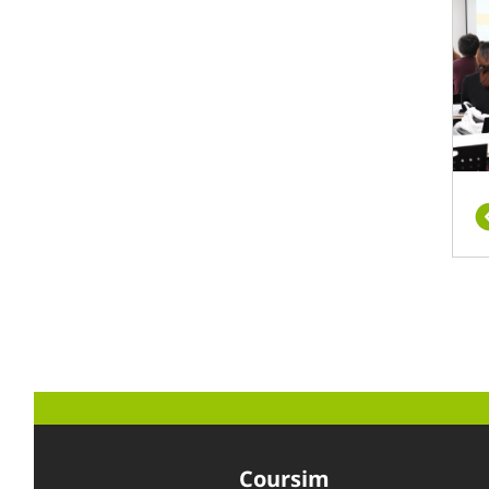
ל ידי
למות
 רחבי
Coursim