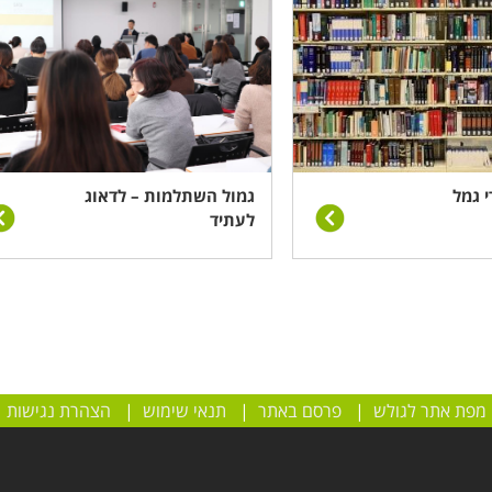
בחר מוסדות לימוד, אשר המשותף בין כולם הוא היותם מאושרים ע
שונים הזכאים להטבה זו:
גמול השתלמות למורים
, גמול השת
ת. ניתן למצוא לימודים אלו בתל אביב, בחיפה, בבאר שבע ובכל
י גמל
גמול השתלמות – לדאוג
לעתיד
מפת אתר לגולש
|
פרסם באתר
|
תנאי שימוש
|
הצהרת נגישות