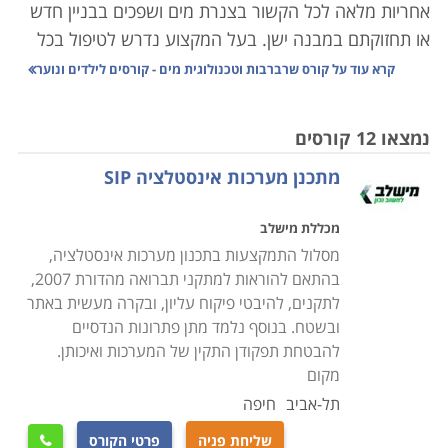
אחריות מלאה לכל הקשור בצנרת מים ושפכים בבניין חדש
או תחזוקתם במבנה ישן. בעל המקצוע נדרש לטיפול בכל
צינור שהתפוצץ או סתימה בדירה פרטית או בבניין דירות
קרא עוד על
קורס שרברבות וטכנולוגית מים - קורסים לילדים ונוער
משותף, ועד למתן ייעוץ לגבי התקנת מערכת שלמה של
צנרת בבניין חדש וגדול. אחריותו נוגעת לרוב בתחום שבין
נמצאו 12 קורסים
צנרת הבניין המרכזית ועד צנרת הביוב העירונית, כולל
מתכנן מערכות אינסטלציה SIP
האבזרים המחוברים לה. ישנם שני סוגים עיקריים של
עבודת שרברבות: הרכבת מערכות חדשות, ואיתור ותיקון
מכללת מישלב
תקלות במערכת קיימת. ישנם שרברבים העובדים כעצמאי,
מסלול התמקצעות בתכנון מערכות אינסטלציה,
לעתים כעסק של אדם אחד בלבד, וכן הפעילים בחברות
בהתאם להוראות למתקני תברואה מהדורת 2007,
אינסטלציה, ובחברות בעלות התמחות רחבה יותר בתחום
לתקנים, להיבטי פיקוח עליון, ובקרה מעשית באתר
הבנייה.
ובשטח. בנוסף נלמד מתן פתרונות הנדסיים
להבטחת תפקודן התקין של המערכות ואיכותן.
מעבר לעבודתם של שרברבים בתיקון ובהצבת צנרת
מקום
בבתים, קיימים לא מעט תחומים נוספים שנהנים משירותי
תל-אביב
חיפה
מומחיותם דוגמת עסקי השקייה וחקלאות, העוסקים בעיצוב
שליחת פניה
פרטי הקורס
