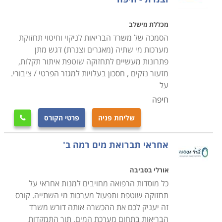
אינסטלציה בבאר שבע, חיפה ובערים גדולות נוספות.
מכללת מישלב
הסמכה של משרד הבריאות לניקוי וחיטוי תחזוקת
מערכות מי שתיה (מאגרים וצנרת) דגש מתן
פתרונות מעשיים לתחזוקה שוטפת איתור תקלות,
מזעור נזקים , חסכון בעלויות למגזר הפרטי / ציבורי.
על
חיפה
שליחת פניה
פרטי הקורס

אחראי תברואת מים רמה ב'
אורלי בסביבה
כל מוסדות הרפואה מחויבים למנות אחראי על
תחזוקה שוטפת ותפעול מערכות מי השתייה. קורס
זה יעניק לכם את ההכשרה אותה דורש משרד
הבריאות בתחום מערכת המים, תוך התמקדות