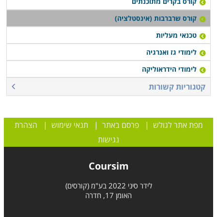
קורס בקרים מתוכנתים
קורס שרברבות (אינסטלציה)
טכנאי מעליות
לימודי גז ואנרגיה
לימודי הידראוליקה
קטגוריות קשורות
מפת אתר לגולש
|
פרסם באתר
|
תנאי שימוש
|
הצהרת
נגישות
Coursim
לידר סיני 2022 בע"מ (קורסים)
האומן 17, חדרה