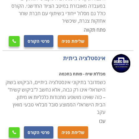
בנזילות והתקנות של מערכות אינסטלציה, אסלות וכלים
במעבדה מאובזרת במיטב הציוד החדשני. הקורס
סניטריים, ברזים, מערכות חימום מים, זיהוי כשלים בציוד
כולל גם מסלול ייחודי בשיתוף עם חברת שחר
ומערכות הצנרת והסיבות להם, התקנה, תיקון ואחזקה של
אחזקות צנרת, שיכשיר
מתקני אינסטלציה פרטיים, מסחריים ותעשייתיים, כיווני
פתח תקווה
זרימה, תגובות כימיות ופיזיקליות של מים כשבאים במגע עם
שליחת פניה
פרטי הקורס

חומרים שונים, זיהוי וסימון נקודות חיבור ומעברים של
צינורות בקירות ותחת רצפות, מדידה, חיתוך, כיפוף, השחלת
אינסטלציה ביתית
והברגת צנרת באופן ידני ובאמצעות ציוד מקצועי, טיפול
במערכות דודי שמש, חיבור צינורות ואבזרים באמצעות
מכללת שיח - פותח בחכמה
שיטות הלחמה, מתאמים, חיבורים, מצמדים ומסעפים שונים,
כשמדובר בתיקוני אינסטלציה ביתיים, הביקוש בשוק
הישראלי אינו רק גבוה, אלא נחשב ל"ביקוש קשיח"
בדיקת ואומדן דליפות בצינורות באמצעות מד לחץ מים
– כזה שאינו מושפע מתנודות כלכליות או מיתון.
ואוויר. כל אלו מתוך מודעות והענות לכל תקני הבקרה
הבית הישראלי הממוצע סובל מבלאי טבעי מואץ
והבטיחות על פי תקנות החוק ואבטחת האיכות הנדרשת
עקב
מבעל מקצוע אחראי.
עכו
שליחת פניה
פרטי הקורס
הכשרה והסמכה רשמית
