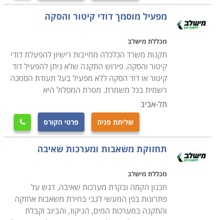
הקורס היסוד אורך לרוב כחצי שנה בלימודי ערב, או לימודי
מפעיל מוסמך דודי קיטור והסקה
בוקר מרוכזים, ובסיומו יש לעבור בהצלחה בחינת הסמכה
של משרד התעשייה, המסחר והתעסוקה. תנאי הקבלה
מכללת מישלב
בעצם פתוחים לכל, ואינם דורשים אפילו תעודת סיום
תקנות משרד הכלכלה מחייבות רישיון להפעלת דודי
תיכונית. מי שסיים את הלימודים בהצלחה ועבר את הבחינה
קיטור והסקה. פירוש התקנה שלא ניתן להפעיל דוד
הממשלתית רשאי להתחיל לעבוד כשרברב, אם כשכיר
קיטור או דוד הסקה ללא מפעיל בעל תעודת הסמכה
בחברה או כעצמאי. ראוי לציין בנושא זה כי למרות היותו של
רשמית בכל משמרת. מטרת המסלול היא
המקצוע אפרורי במידת מה, הוא מבוקש ורווחי מאוד.
תל-אביב
סוד גלוי הוא כי כמו אצל קוסמטיקאיות או מורים פרטיים,
שליחת פניה
פרטי הקורס

מתגלגל בענף זה הרבה "כסף שחור", אך למרות היותם של
המספרים הרשמיים מוטים כלפי מטה בשל כך, עדיין
תחזוקת משאבות ומערכות שאיבה
הנתונים מרשימים בהחלט; על פי דיווחי משרד הכלכלה
לשנת 2013, שכרו ההתחלתי של שרברב הוא מעל 7000
מכללת מישלב
₪, ומנהלי עבודה זוכים לשכר התחלתי של 12 אלף ₪
תכנון הקמה ובקרת מערכות שאיבה, דגש על
בממוצע.
פתרונות בפן המעשי לגבי בחירת משאבות אחזקה
והתקנה במערכות המים, הניקוז, והביוב וקבלת