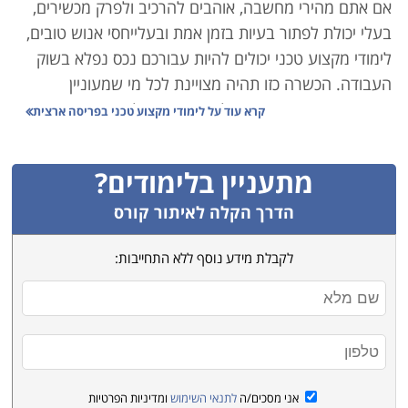
אם אתם מהירי מחשבה, אוהבים להרכיב ולפרק מכשירים,
בעלי יכולת לפתור בעיות בזמן אמת ובעלייחסי אנוש טובים,
לימודי מקצוע טכני יכולים להיות עבורכם נכס נפלא בשוק
העבודה. הכשרה כזו תהיה מצויינת לכל מי שמעוניין
במקצוע מעשי, אשר ניתן לעסוק בו מיד לאחר סיום
קרא עוד על
לימודי מקצוע טכני בפריסה ארצית
הלימודים, שמתאים לחיילים משוחררים, לטובת הסבה
מקצועית, קריירה חדשה או פתיחת עסק עצמאי. הכשרת
מתעניין בלימודים?
טכנאי בתחומי החשמל, האלקטרוניקה, הסלולר או המכשור
הרפואי למשל עשויים להיות הנתיב הבטוח שלכם למקצוע
הדרך הקלה לאיתור קורס
פרקטי תוך זמן קצר. מהלך שיעניק לכם נכס חדש, מכניס
לקבלת מידע נוסף ללא התחייבות:
ומבוקש.
לימודי מקצוע טכני מאפשרים בדרך כלל רכישת מיומנות
מקיפה תוך זמן קצר וקצוב. הכשרת מנעולן למשל, נמשכת
לא פעם כשלושה חודשים בלבד, שמעניקים מקצוע מוסמך
ורווחי לכל החיים.
בין העמודים הבאים באתר מומלץ לשים לב לכך שישנם
אני מסכים/ה
לתנאי השימוש
ומדיניות הפרטיות