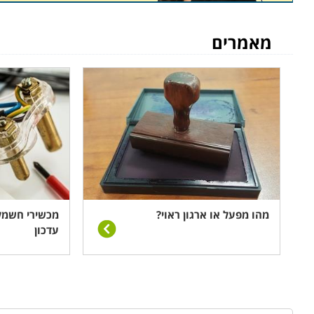
לא שקל להחליפו, ובעת משבר טכני הכתובת המיידית היתה
השדרוגים הטכנולוגיים התכופים, לצד ירידת המחירים, גורמי
מאמרים
אחרי תקופת האחריות שלו הופך עבור רובנו להזדמנות לשד
ופחות במעבדות פרטיות עצמאיות כבעבר.
קורס טכנאי מיזוג אוויר
בניגוד לנאמר בפסקה הקודמת, ציוד מיזוג אוויר הוא יקר, הת
רב מצד הצרכן לתחזק את הציוד ולא להחליפו בעת משבר טכנ
הוא מקצוע בטוח בעל ביקוש יציב הן במגזר הביתי-פרטי, וה
משמשים משך שנים, ודורשים לא רק תיקונים, אלא גם טיפול
ההתחממות הגלובלית, מובטחים חיוניותו ועתידו של המקצוע,
מהו מפעל או ארגון ראוי?
מכשירי חשמל 
עדכון
קורס טכנאי סלולר
כשכואב לנו משהו, לא תמיד אנחנו רצים מיד לרופא. לעומ
להיפתר ללא דיחוי ובאופן מיידי. בעבר היו המפעילים הסלולר
ומעבדות סלולר עצמאיות, שמוכרות ומתקנות מכשירים. מר