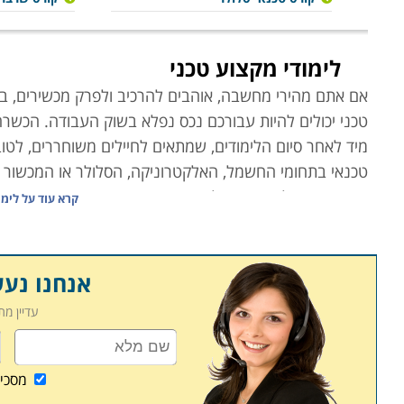
לימודי מקצוע טכני
אם אתם מהירי מחשבה, אוהבים להרכיב ולפרק מכשירים, בעלי
טכני יכולים להיות עבורכם נכס נפלא בשוק העבודה. הכשרה 
מיד לאחר סיום הלימודים, שמתאים לחיילים משוחררים, ל
טכנאי בתחומי החשמל, האלקטרוניקה, הסלולר או המכשור 
זמן קצר. מהלך שיעניק לכם נכס חדש, מכניס ומבוקש.
קרא עוד על
לימו
לימודי מקצוע טכני מאפשרים בדרך כלל רכישת מיומנות מק
כשלושה חודשים בלבד, שמעניקים מקצוע מוסמך ורווחי לכל 
בין העמודים הבאים באתר מומלץ לשים לב לכך שישנם קורס
אנחנו נע
העשרה בנושאי שיווק, פרסום, בניית עסק וניהול פיננסי,
עדיין מ
כשכיר.
קורס טכנאי מכשירי חשמל
מסכי
פעם כל מכשיר חשמלי שנקנה עלה הון, נחשב כ"נכס", ונד