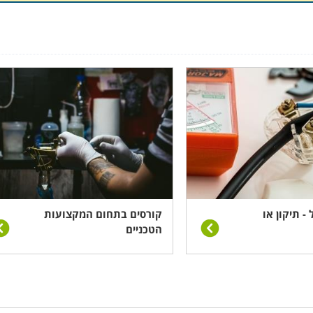
 מעבדת הטכנאי, ולא חנות החשמל כדי למצוא בה מכשיר חדש.
ם לכך שכיום נהוג לתקן רק מוצרים גדולים ויקרים, ומכשיר שהתק
רוג. טכנאי מכשירי חשמל משמש כעת בעיקר כשכיר במעבדות יצר
קנתו מורכבת, הטכנולוגיה המשמשת בו קבועה פחות או יותר, ויש ה
י. במדינה כמו שלנו כמעט בלתי ניתן להסתדר ללא מיזוג. טכנאי 
ן בשוק המוסדי בתחזוקה והקמה של מערכות מרכזיות גדולות. מזגנ
 שוטף. כל עוד זה המצב, והאקלים בארצנו רק מחריף ומקצין עם
 כמו גם הביקוש לעובדים מיומנים בו.
- תיקון או
קורסים בתחום המקצועות
הטכניים
ת זאת, כאשר משהו משתבש במכשיר הסמארטפון שלנו, זהו משבר 
יים אחראים לתיקונים, אבל כיום ניתן לראות בכל פינה ורחוב חנויו
גע שמכירת ואחזקת הטלפונים יצאה מאחריות החברות מפעילות