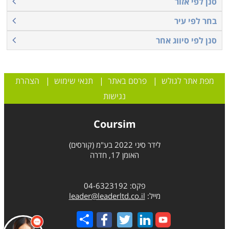
סנן לפי אזור
בחר לפי עיר
סנן לפי סיווג אחר
מפת אתר לגולש
|
פרסם באתר
|
תנאי שימוש
|
הצהרת
נגישות
Coursim
לידר סיני 2022 בע"מ (קורסים)
האומן 17, חדרה
פקס: 04-6323192
מייל:
leader@leaderltd.co.il
Share