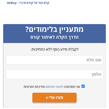
הלימודים מאפשרים לעשות באתר שימוש יעיל וכלכלי, תוך
קרא עוד על
קורס איביי - eBay
ניצול היותו פלטפורמת מכירה בינלאומית פתוחה, בה ניתן
לקנות ולמכור כל דבר. כמעט לכל אחד מאיתנו ישנו יתרון
יחסי כלשהו כמו מוצר ספציפי אשר נגיש וזול יותר, או סחורה
מתעניין בלימודים?
ייחודית. איביי מאפשר למנף את אותו יתרון ולהתחיל לייצר
ממנו הכנסה צדדית או עיקרית מהבית.
הדרך הקלה לאיתור קורס
לקבלת מידע נוסף ללא התחייבות:
קורס איביי מתמקד בלימודי סחר באינטרנט, קורס מסחר
אלקטרוני, יזמות בסחר אלקטרוני, שיווק באינטרנט
ועוד. הלימודים מיועדים לאנשים שרוצים להשלים הכנסה,
להתמחות במסחר בשיטה זו, לבעלי עסקים המעוניינים
להרחיב את עסקיהם דרך אי ביי ולקהל הרחב המעוניין
בהכנסה נוספת ובעבודה מהבית.
אני מסכים/ה
לתנאי השימוש
ומדיניות הפרטיות
חזרו אלי
קראו בקטגורית קורס eBay את פירוט הקורסים, בחרו את
הקורס המתאים, מלאו את הפרטים ונציג הקורס יצור אתכם