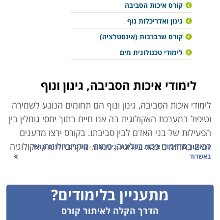
קורס איכות הסביבה
גינון ואדריכלות נוף
קורס שרברבות (אינסטלציה)
לימודי טכנולוגית מים
לימודי איכות הסביבה, גינון ונוף
לימודי איכות הסביבה, גינון ונוף
הם תחומים הנוגע לשמירה
וטיפול במערכת האקולוגית בה אנו חיים בתוך יחסי גומלין בין
הפעילות של בני האדם לבין סביבתו. בקורס ירצו מדענים
רבים בתחומים כמו: ביולוגיה, כימיה, מיקרוביולוגיה, אקולוגיה
קרא עוד על
לימודי איכות הסביבה, גינון ונוף - קורסים לילדים ונוער
באשדוד
וכלכלה בין התחומים הנוספים שיילמדו יהיו גם מדעי הצמח
ומדעי הקרקע והמים. במשך הזמן, התפתחה ההכרה
והמודעות כי בעיות בנושא זה נוגעות אף בבריאותנו
מתעניין בלימודים?
ולביטחונם הכללי של בני האדם ובעלי החיים, במרוצת
הדרך הקלה לאיתור קורס
השנים, החלה להתגבש הבנה שלא מספיק לשמר את