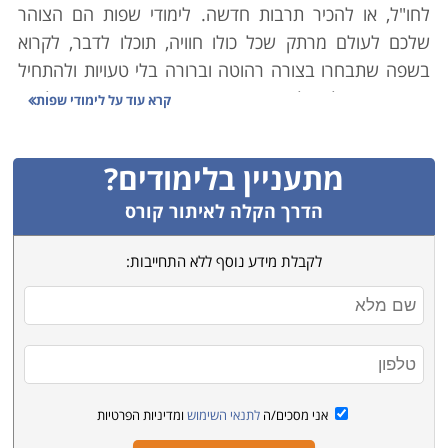
לחו"ל, או להכיר תרבות חדשה. לימודי שפות הם הצוהר
שלכם לעולם מרתק שכל כולו חוויה, תוכלו לדבר, לקרוא
בשפה שתבחרו בצורה רהוטה וברורה בלי טעויות ולהתחיל
את המסע שלכם לארץ חדשה, תרבותה העשירה תוך לימוד
קרא עוד על
לימודי שפות
שכל כולו חוויה.
מתעניין בלימודים?
רכישת שפה חדשה לקוחת זמן ומצריכה מסירות אך יש
סיבות רבות בגינן השקעה זו הופכת לכדאית. חלק מסיבות
הדרך הקלה לאיתור קורס
אלו הן פרקטיות חלקן נוסעות מתוך שאיפה לרכוש יכולת
לקבלת מידע נוסף ללא התחייבות:
תקשורת בלשון חדשה ומרתקת שאינה נפוצה וחלקן
אינטלקטואליות או סנטימנטליות. יהיו אשר יהיו הסיבות בגינן
בחרתם לרכוש שפה חדשה חשוב מאוד שיהיה לכם את
המוטיבציה לרכוש שפה חדשה על מנת שתוכלו להתמיד
בלימודים.
אני מסכים/ה
לתנאי השימוש
ומדיניות הפרטיות
סיבה עיקרית וחשובה לרכישת שפה חדשה היא התועלת