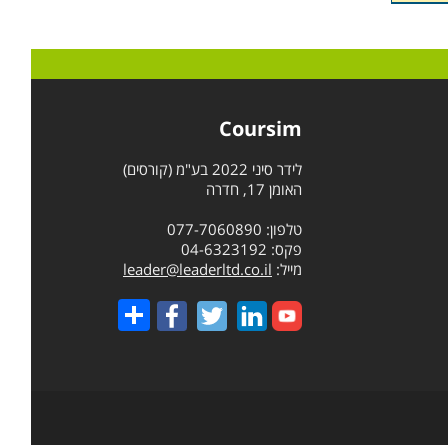
ת
. בין
Coursim
ר יצא
לות,
לידר סיני 2022 בע"מ (קורסים)
האומן 17, חדרה
טלפון: 077-7060890
פקס: 04-6323192
הדבק
מייל:
leader@leaderltd.co.il
היות
Share
.
ות