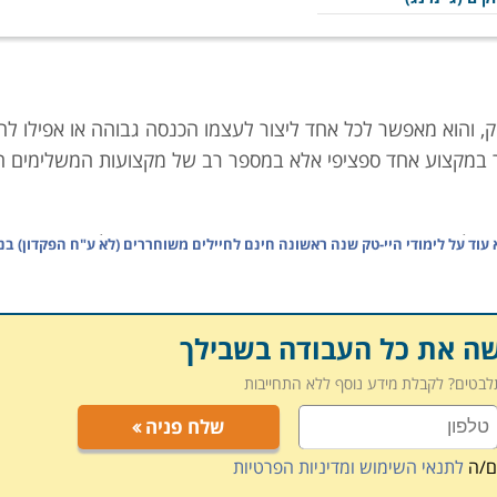
 והוא מאפשר לכל אחד ליצור לעצמו הכנסה גבוהה או אפילו לה
ובר במקצוע אחד ספציפי אלא במספר רב של מקצועות המשלימים 
"ל, הרי שענף הסייבר הוא קורס הטייס. הצורך של חברות וארגונ
 עוד על
לימודי היי-טק שנה ראשונה חינם לחיילים משוחררים (לא ע"ח הפקדון) בנ
העסיק אנשי אבטחת מידע איכותיים ומקצועיים. זהו תחום בו ע
הגנה של היום לא תספיק מחר.
שה את כל העבודה בשבילך
בים או הנדסאי ביוטכנולוגיה, אלה הם מסלולים ארוכים ואיכותיי
תלבטים? לקבלת מידע נוסף ללא התחייבות
היתרון הנוסף של מסלולים אלה הוא שבחלק מהמכללות יכולים ח
רד הבטחון (לא חלק מהפקדון הצבאי), וכך לשמור את הפקדון
שלח פניה
ימות מכללות המאפשרות להשלים את לימודי ההנדסאי ללימודי מה
ם/ה
לתנאי השימוש ומדיניות הפרטיות