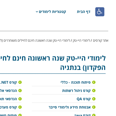

דף הבית
קטגוריות לימודים
אתר קורסים
/
לימודי היי-טק
/
לימודי היי-טק שנה ראשונה חינם לחיילים משוחררים (ל
לימודי היי-טק
שנה ראשונה חינם לחיי
הפקדון) בנתניה
פיתוח תוכנה - כללי
קורס NET.
קורס ניהול רשתות
הנדסאי אל
קורס QA
הנדסאי תוכ
אבטחת מידע ולימודי סייבר
קורס מערכ
קורס Java
פיתוח משחק