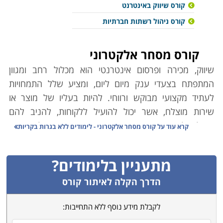
קורס שיווק באינטרנט
קורס ניהול רשתות חברתיות
קורס מסחר אלקטרוני
שיווק, מכירה ופרסום אינטרנטי הוא מכלול רחב ומגוון
המתפתח בצעדי ענק מיום ליום, ומציע שלל התמחויות
לעתיד מקצועי מבוקש ורווחי. להיות בעליו של מוצר או
שירות מוצלח, אשר יכול להועיל ללקוחות, להניב להם
תועלת ולמוכר רווח ושגשוג, הוא אתגר מסחרי בעל חשיבות
קרא עוד על
קורס מסחר אלקטרוני - לימודים ללא בגרות בקריות
עליונה, אך לגמרי לא בלעדית. גם כאשר הושגה מטרה
חיונית זו, אין בה די כדי להגיע להצלחה המיוחלת.
מתעניין בלימודים?
ההיסטוריה יכולה להצביע על כמות נכבדה של רעיונות
עסקיים ותהליכים שונים ומבריקים עליהם נאמר כי "הקדימו
הדרך הקלה לאיתור קורס
את זמנם", או במילים אחרות: לא ידעו לתעל את ההישג
לקבלת מידע נוסף ללא התחייבות:
שבידם לכדי הפוטנציאל שהיה גלום בו. במציאות אלכסנדר