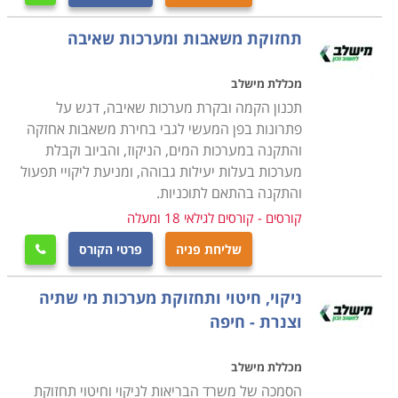
מומחיותם דוגמת עסקי השקייה וחקלאות, העוסקים בעיצוב
פנים וחוץ של בתים, מבנים, גינות ובריכות נוי, מתקינים של
תחזוקת משאבות ומערכות שאיבה
דודים וקולטי שמש. מכיוון שמדובר בסוגי תקלות שחובה
לתקן באופן מיידי, או בסמוך ככל האפשר לעת איתורן, הלקוח
מכללת מישלב
רוצה לדעת שהוא יכול לפנות לאיש מקצוע אמין ושזה
תכנון הקמה ובקרת מערכות שאיבה, דגש על
האחרון ייתן לו שירות מקצועי, אמין ובמחיר הגון ונוח. מחירי
פתרונות בפן המעשי לגבי בחירת משאבות אחזקה
והתקנה במערכות המים, הניקוז, והביוב וקבלת
המים המאמירים בארץ גם הם תורמים לצורך בפתרון מיידי
מערכות בעלות יעילות גבוהה, ומניעת ליקויי תפעול
של כל תקלה במערכות ההולכה הביתיות, שכן דליפה
והתקנה בהתאם לתוכניות.
מתמשכת, אפילו כזו שמתבטאת לכאורה בטפטוף קל, עלולה
קורסים - קורסים לגילאי 18 ומעלה
להצטבר לכמות מים נכבדה, שתסתיים בחשבון מים חריג
שליחת פניה
פרטי הקורס
ויקר בהרבה מהמשוער.

ניקוי, חיטוי ותחזוקת מערכות מי שתיה
כלי המקצוע
וצנרת - חיפה
קורס אינסטלציה כולל מגוון רחב של מיומנויות חיוניות
לאחזקה והתקנה של מערכות והולכת מי שתייה, מערכות
מכללת מישלב
מים אפורים ושפכים, ביניהן קריאת תרשימי בניין כדי לזהות
הסמכה של משרד הבריאות לניקוי וחיטוי תחזוקת