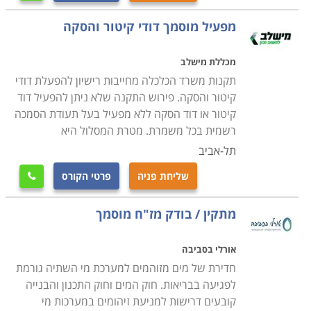
לימודי שרברבות בתל אביב, בירושלים, קורס
אינסטלציה בבאר שבע, חיפה ובערים גדולות נוספות.
מפעיל מוסמך דודי קיטור והסקה
מכללת מישלב
תקנות משרד הכלכלה מחייבות רישיון להפעלת דודי
קיטור והסקה. פירוש התקנה שלא ניתן להפעיל דוד
קיטור או דוד הסקה ללא מפעיל בעל תעודת הסמכה
רשמית בכל משמרת. מטרת המסלול היא
תל-אביב
שליחת פניה
פרטי הקורס

מתקין / בודק מז"ח מוסמך
אורלי בסביבה
חדירת של מים מזוהמים למערכת מי השתיה גורמת
לפגיעה בבריאות. חוק המים וחוק התכנון והבנייה
קובעים דרישות למניעת זיהומים במערכות מי