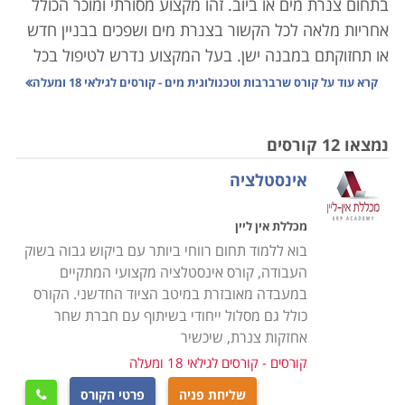
בתחום צנרת מים או ביוב. זהו מקצוע מסורתי ומוכר הכולל
אחריות מלאה לכל הקשור בצנרת מים ושפכים בבניין חדש
או תחזוקתם במבנה ישן. בעל המקצוע נדרש לטיפול בכל
צינור שהתפוצץ או סתימה בדירה פרטית או בבניין דירות
קרא עוד על
קורס שרברבות וטכנולוגית מים - קורסים לגילאי 18 ומעלה
משותף, ועד למתן ייעוץ לגבי התקנת מערכת שלמה של
צנרת בבניין חדש וגדול. אחריותו נוגעת לרוב בתחום שבין
נמצאו 12 קורסים
צנרת הבניין המרכזית ועד צנרת הביוב העירונית, כולל
אינסטלציה
האבזרים המחוברים לה. ישנם שני סוגים עיקריים של
עבודת שרברבות: הרכבת מערכות חדשות, ואיתור ותיקון
מכללת אין ליין
תקלות במערכת קיימת. ישנם שרברבים העובדים כעצמאי,
בוא ללמוד תחום רווחי ביותר עם ביקוש גבוה בשוק
לעתים כעסק של אדם אחד בלבד, וכן הפעילים בחברות
העבודה, קורס אינסטלציה מקצועי המתקיים
אינסטלציה, ובחברות בעלות התמחות רחבה יותר בתחום
במעבדה מאובזרת במיטב הציוד החדשני. הקורס
הבנייה.
כולל גם מסלול ייחודי בשיתוף עם חברת שחר
אחזקות צנרת, שיכשיר
מעבר לעבודתם של שרברבים בתיקון ובהצבת צנרת
קורסים - קורסים לגילאי 18 ומעלה
בבתים, קיימים לא מעט תחומים נוספים שנהנים משירותי
שליחת פניה
פרטי הקורס
