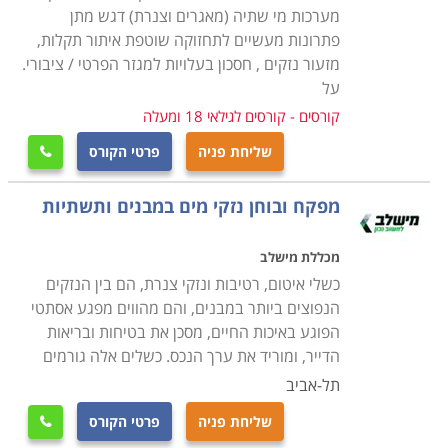
היכן ממוקמת צנרת המים, הביוב והאיוורור שלו, טיפול
מערכות מי שתיה (מאגרים וצנרת) דגש מתן
בנזילות והתקנות של מערכות אינסטלציה, אסלות וכלים
פתרונות מעשיים לתחזוקה שוטפת איתור תקלות,
סניטריים, ברזים, מערכות חימום מים, זיהוי כשלים בציוד
מזעור נזקים , חסכון בעלויות למגזר הפרטי / ציבורי.
על
ומערכות הצנרת והסיבות להם, התקנה, תיקון ואחזקה של
מתקני אינסטלציה פרטיים, מסחריים ותעשייתיים, כיווני
קורסים - קורסים לגילאי 18 ומעלה
זרימה, תגובות כימיות ופיזיקליות של מים כשבאים במגע עם
שליחת פניה
פרטי הקורס

חומרים שונים, זיהוי וסימון נקודות חיבור ומעברים של
צינורות בקירות ותחת רצפות, מדידה, חיתוך, כיפוף, השחלת
מפקח ובוחן נזקי מים במבנים ותשתיות
והברגת צנרת באופן ידני ובאמצעות ציוד מקצועי, טיפול
במערכות דודי שמש, חיבור צינורות ואבזרים באמצעות
מכללת מישלב
כשלי איטום, רטיבות ונזקי צנרת, הם בין הנזקים
שיטות הלחמה, מתאמים, חיבורים, מצמדים ומסעפים שונים,
הנפוצים ביותר במבנים, והם מהווים מפגע אסתטי
בדיקת ואומדן דליפות בצינורות באמצעות מד לחץ מים
הפוגע באיכות החיים, מסכן את בטיחות ובריאות
ואוויר. כל אלו מתוך מודעות והענות לכל תקני הבקרה
הדייר, ומוריד את ערך הנכס. כשלים אלה גורמים
והבטיחות על פי תקנות החוק ואבטחת האיכות הנדרשת
תל-אביב
מבעל מקצוע אחראי.
שליחת פניה
פרטי הקורס
