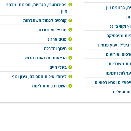
פסיכומטרי, בגרויות, מכינות ומבחני
ה, ברמנים ויין
מיון
ות
קורסים לגמול השתלמות
וץ וקואצ'ינג
מובייל ואינטרנט
ניות ומיסטיקה
פנים ארגוני
בינ"ל, יעוץ פנסיוני
חינוך והדרכה
סום ואירועים
הרצאות, סדנאות וגיבוש
נות משרדיות
בעלי חיים
עמלות ותנועה
לימודי איכות הסביבה, גינון ונוף
פוליים ופרא רפואים
השכרת כיתות לימוד
ות וטיולים