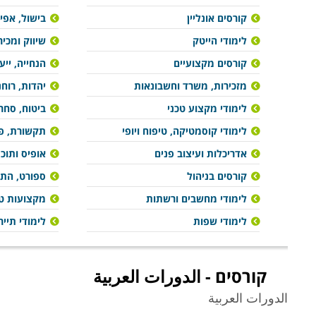
קורסים אונליין
בישול, אפיי
לימודי הייטק
שיווק ומכיר
קורסים מקצועיים
הנחייה, ייע
מזכירות, משרד וחשבונאות
יהדות, רוח
לימודי מקצוע טכני
ביטוח, סחר 
לימודי קוסמטיקה, טיפוח ויופי
תקשורת, פר
אדריכלות ועיצוב פנים
אופיס ותוכ
קורסים בניהול
ספורט, הת
לימודי מחשבים ורשתות
מקצועות טי
לימודי שפות
לימודי תייר
קורסים - الدورات العربية
الدورات العربية