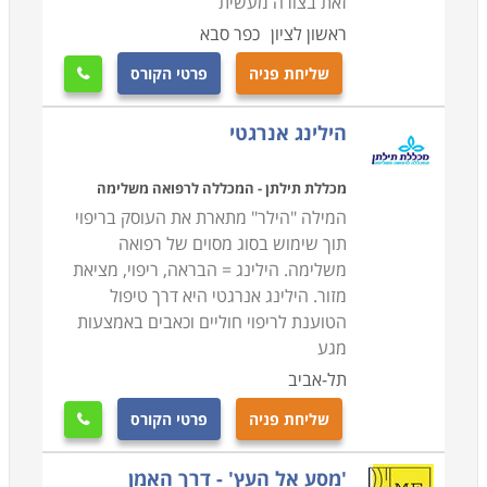
זאת בצורה מעשית
ראשון לציון
כפר סבא
שליחת פניה
פרטי הקורס

הילינג אנרגטי
מכללת תילתן - המכללה לרפואה משלימה
המילה "הילר" מתארת את העוסק בריפוי
תוך שימוש בסוג מסוים של רפואה
משלימה. הילינג = הבראה, ריפוי, מציאת
מזור. הילינג אנרגטי היא דרך טיפול
הטוענת לריפוי חוליים וכאבים באמצעות
מגע
תל-אביב
שליחת פניה
פרטי הקורס

'מסע אל העץ' - דרך האמן