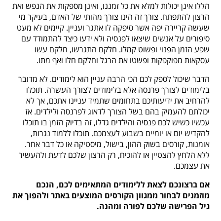
הללו אינן יכולות למלא את כל זמננו, ואינן מספקות את הנפש ואת
הרצון להתפתח. צורך זה הינו צורך מהותי של האדם, בעיקר מי
שעשה קריירה יפה אשר סיפקה לו אתגר ועניין. קיימים לא מעט
סיפורים על אנשים שיצאו לפנסיה ולא ידעו כיצד להתמודד עם
שפע הזמן הפנוי ופשוט קמלו. חלקם התגרשו, חלקם עשו
עסקאות מפוקפקות ופשטו את הרגל וחלקם חלו ואף מתו.
הדבר שיכול לספק לכם הכי הרבה עניין הוא לימודים. לא מדובר
בלימודים לצורך פרנסה אלא בלימודים לצורך העשרה. תוכלו
להרחיב את ידיעותיכם בתחומים שתמיד עניינו אתכם, אך לא
יכולתם להעמיק בהם בשל הצורך לדאוג לפרנסה ולילדים. אז
עכשיו כשיש לכם פנסיה והילדים גדלו, זה בדיוק הזמן בו תוכלו
להקדיש יום או יומיים בשבוע לעצמכם. תוכלו ללמוד נגרות,
אומנות, קורסים בשוק ההון, בישול, מיסטיקה או כל דבר אחר.
ללא הלחץ להצטיין או להוכיח, רק הרצון שלכם לדעת ולהעשיר
את עצמכם.
אם ברצונכם לצאת ללימודים המתאימים לכם, הנכם
מוזמנים לבחור ממגוון הקורסים המוצעים באתר ולהפוך את
גיל הפרישה שלכם לפורה ומהנה.