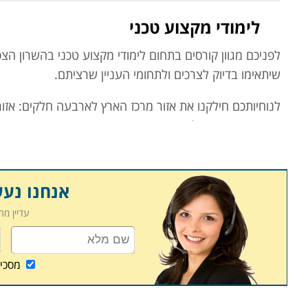
לימודי מקצוע טכני
לפניכם מגוון קורסים בתחום לימודי מקצוע טכני בהשרון הצפו
שיתאימו בדיוק לצרכים ולתחומי העניין שרציתם.
לנוחיותכם חילקנו את אזור מרכז הארץ לארבעה חלקים: אזור 
להגדלת קווי הרכבת באזור תורמים להגדלת הנגישות לאזור ל
באזור השרון הצפוני נכללים ישובים וערים כמו חדרה, בנימי
אנחנו נע
מ.ל.מ. - המרכז לטכנולוגיות מתקדמות שנמצאת בהאומן 1 אזה"ת בנימינה - סניף בנימינה-גבע
מכון התקנים הישראלי שנמצאת בחיים לבנון 42 ת"א - סניף פריסה ארצית
עדיין מ
המכללה המשותפת שנמצאת בשד' ההסתדרות 68 חיפה 25233 - סניף חדרה
מסכי
השתדלנו לאסוף עבורכם את מיטב תכניות הלימודים, ואנחנו
מקצוע טכני בהשרון הצפוני שחיפשתם, אנו מזמינים אתכם ל
הזדמנויות אטרקטיביות שיתאימו לצרכיכם.