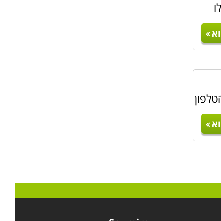
לו
א
טלפון
א