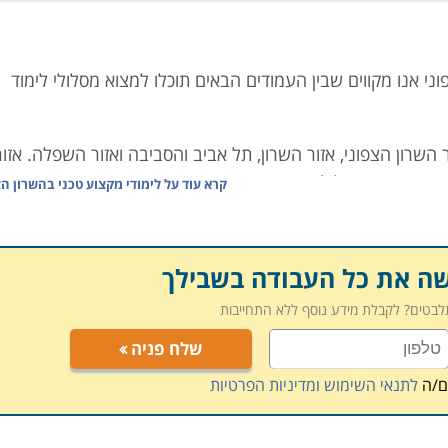
ני אנו מקווים שבין העמודים הבאים תוכלו למצוא מסלולי לימוד
השרון הצפוני, אזור השרון, תל אביב והסביבה ואזור השפלה. אזור
השרון הצפוני גובל ברובו בחוף הים מצד אחד ובהרי שומרון מהצד השני. סלילת כביש 9 החדש ושידרוג כבישי רוחב 
קרא עוד על
לימודי מקצוע טכני בהשרון הצ
באים מחוצה לו וגם למתגוררים בו.
נה, פרדס חנה-כרכור, בית חרות ומכללות רבות שביניהן
שה את כל העבודה בשבילך
ת עדה
תלבטים? לקבלת מידע נוסף ללא התחייבות
שלח פניה
ם/ה
לתנאי השימוש ומדיניות הפרטיות
 מקווים שהצלחנו בכך, אך אם בכל אופן לא מצאתם בדיוק את לימו
התקשר ליועצות הלימודים המיומנות שלנו, שינסו לאתר עבורכם 