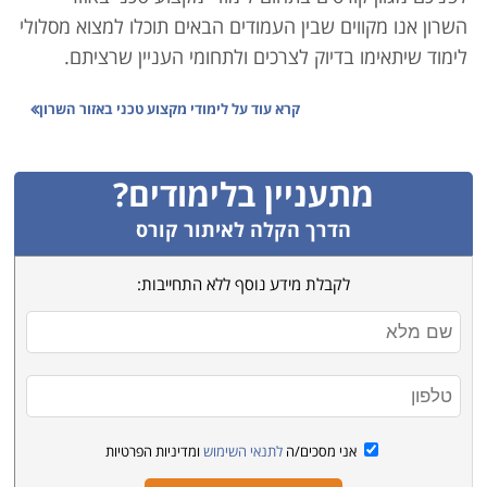
השרון אנו מקווים שבין העמודים הבאים תוכלו למצוא מסלולי
לימוד שיתאימו בדיוק לצרכים ולתחומי העניין שרציתם.
אזור השרון מתפתח מאוד בשנים האחרונות. פרוייקטים
קרא עוד על
לימודי מקצוע טכני באזור השרון
גדולים של הפשרת קרקעות חקלאיות לבנייה הגדילו מאוד
את כמות התושבים בערים ומתוקף כך גם את הצרכים של
מתעניין בלימודים?
אותם תושבים לשירותי חינוך, השכלה ולימודי תעודה. בנוסף
גם מקומות עבודה רבים נפתחו באזור השרון ואפשרויות
הדרך הקלה לאיתור קורס
תעסוקה לאנשי מקצוע גדלו ועכשיו זה זמן מתאים ללמוד
לקבלת מידע נוסף ללא התחייבות:
לימודי מקצוע טכני ולהתחיל בקריירה.
באזור השרון נכללים ישובים וערים כמו רעננה, מדרשת
רופין, נתניה, פתח-תקווה, בית ברל ומכללות רבות שביניהן
מכללת אין ליין שנמצאת בז'בוטינסקי 100 פתח תקווה
- סניף פתח תקווה
אני מסכים/ה
לתנאי השימוש
ומדיניות הפרטיות
מכון התקנים הישראלי שנמצאת בחיים לבנון 42 ת"א