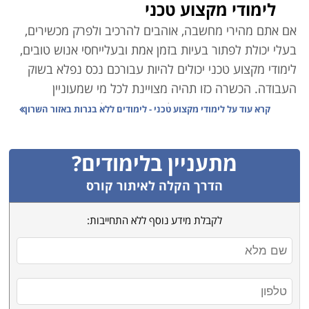
לימודי מקצוע טכני
אם אתם מהירי מחשבה, אוהבים להרכיב ולפרק מכשירים,
בעלי יכולת לפתור בעיות בזמן אמת ובעלייחסי אנוש טובים,
לימודי מקצוע טכני יכולים להיות עבורכם נכס נפלא בשוק
העבודה. הכשרה כזו תהיה מצויינת לכל מי שמעוניין
במקצוע מעשי, אשר ניתן לעסוק בו מיד לאחר סיום
קרא עוד על
לימודי מקצוע טכני - לימודים ללא בגרות באזור השרון
הלימודים, שמתאים לחיילים משוחררים, לטובת הסבה
מקצועית, קריירה חדשה או פתיחת עסק עצמאי. הכשרת
מתעניין בלימודים?
טכנאי בתחומי החשמל, האלקטרוניקה, הסלולר או המכשור
הרפואי למשל עשויים להיות הנתיב הבטוח שלכם למקצוע
הדרך הקלה לאיתור קורס
פרקטי תוך זמן קצר. מהלך שיעניק לכם נכס חדש, מכניס
לקבלת מידע נוסף ללא התחייבות:
ומבוקש.
לימודי מקצוע טכני מאפשרים בדרך כלל רכישת מיומנות
מקיפה תוך זמן קצר וקצוב. הכשרת מנעולן למשל, נמשכת
לא פעם כשלושה חודשים בלבד, שמעניקים מקצוע מוסמך
ורווחי לכל החיים.