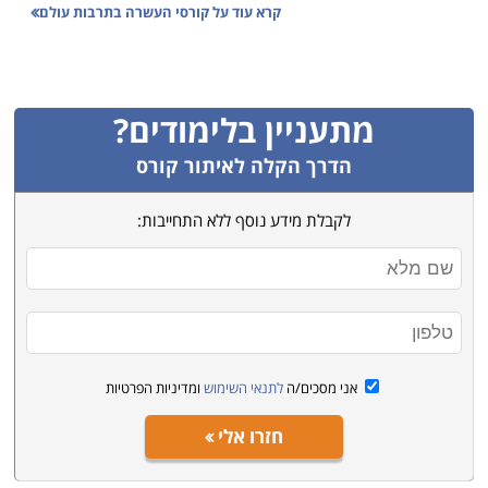
ובשם הרחבת האופקים. כך גם קיימים קורסי העשרה
קרא עוד על
קורסי העשרה בתרבות עולם
בתרבות עולם, המתאימים בדיוק עבור אנשים המעוניינים
להציץ אל מעבר לגבולות המדינה שלנו ולדעת איך
מתנהלים ומתנהגים במדינות אחרות. הרי מעטים בלבד
מתעניין בלימודים?
יכולים לבקר בהרה ארצות ותרבויות. אז מי שלא יכול לבקר
שם, מוזמן ללמוד.
הדרך הקלה לאיתור קורס
לקבלת מידע נוסף ללא התחייבות:
בעולם קיימות מאות ואף אלפי תרבויות שונות משלנו.
מנטליות שונה ומנהגים שונים. פעולות או מילים שעבורנו הן
מובנות מאליהן, עשויות לקבל משמעות שונה לגמרי
בהגיענו לביקור במדינה אחרת. מטרה נוספת, אם כך, של
קורסים מעין אלה היא הכנה של מטיילים לקראת נסיעתם,
על מנת שאלה יהיו מוכנים ויידעו כיצד להתנהג במדינת
אני מסכים/ה
לתנאי השימוש
ומדיניות הפרטיות
היעד. כפי שאומר הביטוי המפורסם "ברומא התנהג כרומאי".
חזרו אלי
לעיתים יש צורך לקבל עזרה והדרכה כיצד להתנהג כרומאי
ברומא.