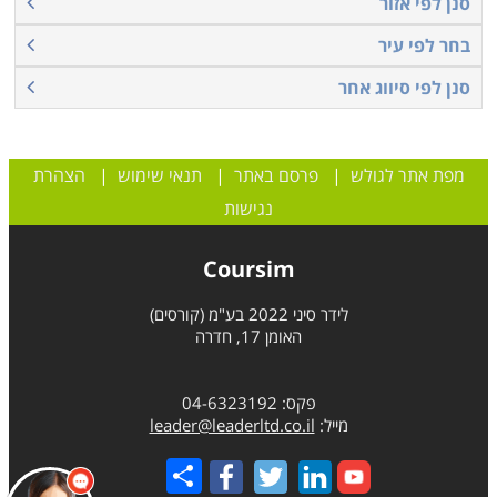
סנן לפי אזור
בחר לפי עיר
סנן לפי סיווג אחר
מפת אתר לגולש
|
פרסם באתר
|
תנאי שימוש
|
הצהרת
נגישות
Coursim
לידר סיני 2022 בע"מ (קורסים)
האומן 17, חדרה
פקס: 04-6323192
מייל:
leader@leaderltd.co.il
Share