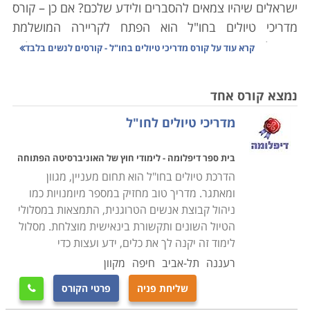
ישראלים שיהיו צמאים להסברים ולידע שלכם? אם כן – קורס
מדריכי טיולים בחו"ל הוא הפתח לקריירה המושלמת
בשבילכם. מדובר במקצוע מבוקש ויוקרתי המאפשר לכם
קרא עוד על
קורס מדריכי טיולים בחו"ל - קורסים לנשים בלבד
לטייל מסביב לעולם, לחסוך כסף וליצור קשרים אישיים. עם
זאת, מדובר בעבודה לא פשוטה הדורשת יכולת שיווק עצמי
נמצא קורס אחד
גבוהה, שהות ארוכה בחו"ל, סבלנות אין קץ לאנשים, עמידה
מדריכי טיולים לחו"ל
בתנאי לחץ, יכולת אלתור גבוהה והרבה מאוד תכונות
נוספות.
בית ספר דיפלומה - לימודי חוץ של האוניברסיטה הפתוחה
הדרכת טיולים בחו"ל הוא תחום מעניין, מגוון
קורס מדריכי טיולים בחו"ל אורך לרוב מספר חודשים, ועיקרו
ומאתגר. מדריך טוב מחזיק במספר מיומנויות כמו
הוא לימודים כלליים בתחומי ההיסטוריה, מושגים בסיסים
ניהול קבוצת אנשים הטרוגנית, התמצאות במסלולי
ביהדות, נצרות ואיסלם גיאוגרפיה, אמנות ואדריכלות
הטיול השונים ותקשורת בינאישית מוצלחת. מסלול
ואלמנטים מיוחדים בתרבויות של המדינות השונות. נערכת
לימוד זה יקנה לך את כלים, ידע ועצות כדי
סקירת מסלולי טיולים ביעדים מובילים באירופה, ארה"ב,
רעננה
תל-אביב
חיפה
מקוון
המזרח הרחוק תוך מתן דגש לטיולים בעלי עניין ייחודי,
שליחת פניה
פרטי הקורס

למשל אוכל, מוסיקה או אמנות.