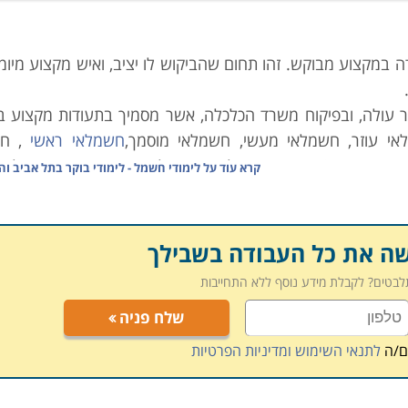
במקצוע מבוקש. זהו תחום שהביקוש לו יציב, ואיש מקצוע מיומן
דר עולה, ובפיקוח משרד הכלכלה, אשר מסמיך בתעודות מקצוע 
אי עוזר, חשמלאי מעשי, חשמלאי מוסמך,
חשמלאי ראשי
, חש
, חשמלאי-מהנדס, חשמלאי-בודק - סוג 1; סוג 2 וסוג 3, חשמלאי מסוייג לפי תחום עיסוקו, 
קרא עוד על
לימודי חשמל - לימודי בוקר בתל אביב וה
תמחויות נוספות
כמו חשמלאי רכב או
טכנאי מוצרי חשמל
.
ן שאתם לא תצטרכו לשלם לחשמלאי, ותמיד אפשר להמשיך ולה
יל את יכולות ההכנסה באופן מקביל.
שה את כל העבודה בשבילך
תלבטים? לקבלת מידע נוסף ללא התחייבות
ה ההכשרה האישית בתחום, וזהו מסלול אשר במסגרתו נלמדת 
שלח פניה
יקון במעבדה. לימודי חשמלאי מוסמך נטו, ללא ותק, מעניקים 
ם/ה
לתנאי השימוש ומדיניות הפרטיות
ח, בדיקה, תיקונים ואחזקה של מערכות.
כפי שהוזכר, גם קורס ז
דות המלמדים את הנושא עוקבים אחרי אותה תכנית לימודים.