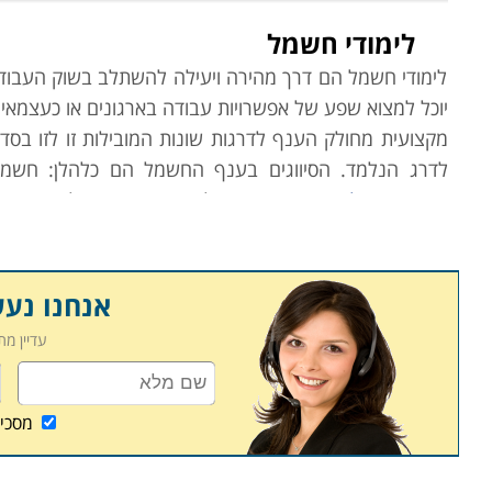
לימודי חשמל
לימודי חשמל הם דרך מהירה ויעילה להשתלב בשוק העבודה 
יוכל למצוא שפע של אפשרויות עבודה בארגונים או כעצמאי.
מקצועית מחולק הענף לדרגות שונות המובילות זו לזו בס
לדרג הנלמד. הסיווגים בענף החשמל הם כלהלן: חשמל
טכנאי,
חשמלאי-הנדסאי
לפי תחום התמחותו וחשמלאי
מתח גבוה
. בנוסף לאלו ישנן
ה
מדובר בענף אשר מציע קריירה לכל החיים, מעבר ליתרו
ולהגדיל את השירותים שיינתנו ללקוחות שלכם, וכמובן להגד
אנחנו נע
איך מתחילים
עדיין מ
קורס
חשמלאי מוסמך
הוא לרוב נקודת הפתיחה ממנה מתחיל
מעשית ותיאורטית, בקרה ופיקוד, הבנת מערכות שונות והת
מסכי
לתעודת חשמלאי עוזר, וניתן באמצעותה לבצע עבודות פיקו
לתכנית הלימודים של משרד הכלכלה, כך שלמעשה רוב המוס