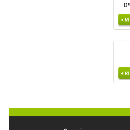
ים
א
א