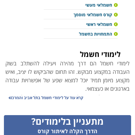
חשמלאי מעשי
קורס חשמלאי מוסמך
חשמלאי ראשי
התמחויות בחשמל
לימודי חשמל
לימודי חשמל הם דרך מהירה ויעילה להשתלב בשוק
העבודה במקצוע מבוקש. זהו תחום שהביקוש לו יציב, ואיש
מקצוע מיומן תמיד יוכל למצוא שפע של אפשרויות עבודה
בארגונים או כעצמאי.
מקצועית מחולק הענף לדרגות שונות המובילות זו לזו בסדר
קרא עוד על
לימודי חשמל בתל אביב והמרכז
עולה, ובפיקוח משרד הכלכלה, אשר מסמיך בתעודות מקצוע
בהתאם לדרג הנלמד. הסיווגים בענף החשמל הם כלהלן:
מתעניין בלימודים?
חשמלאי עוזר, חשמלאי מעשי, חשמלאי מוסמך,
חשמלאי
ראשי
, חשמלאי טכנאי,
חשמלאי-הנדסאי
, חשמלאי-מהנדס,
הדרך הקלה לאיתור קורס