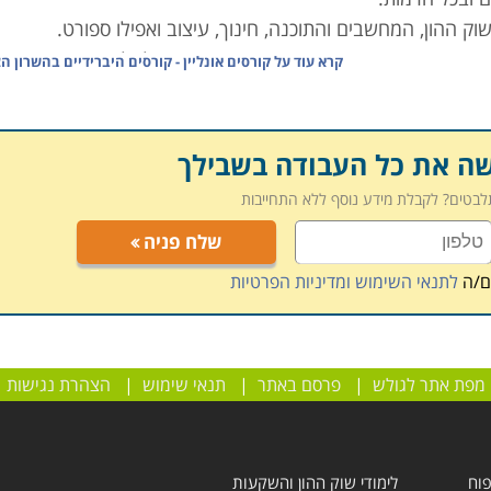
שוק ההון, המחשבים והתוכנה, חינוך, עיצוב ואפילו ספורט
.
ומאפשרים שיחה אינטרקטיבית בין המרצה לתלמידים
.
קרא עוד על
קורסים אונליין - קורסים היברידיים בהשרון ה
 בהם ניתן לקבל ידע נרחב בתחום המבוקש, לחזור על חומר שנ
את הקורס המתאים, מלאו את הפרטים ונציג הקורס יצור אתכם קשר
שה את כל העבודה בשבילך
תלבטים? לקבלת מידע נוסף ללא התחייבות
שלח פניה
ם/ה
לתנאי השימוש ומדיניות הפרטיות
מפת אתר לגולש
|
פרסם באתר
|
תנאי שימוש
|
הצהרת נגישות
פוח
לימודי שוק ההון והשקעות