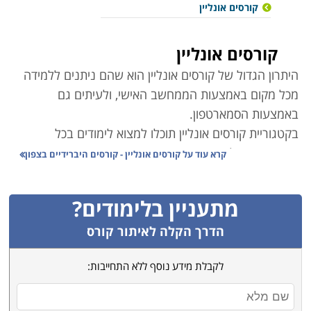
קורסים אונליין
קורסים אונליין
היתרון הגדול של קורסים אונליין הוא שהם ניתנים ללמידה
מכל מקום באמצעות הממחשב האישי, ולעיתים גם
באמצעות הסמארטפון
.
בקטגוריית קורסים אונליין תוכלו למצוא לימודים בכל
התחומים ובכל הרמות.
קרא עוד על
קורסים אונליין - קורסים היברידיים בצפון
ישנם קורסי אונליין במגוון מסלולי לימוד – בתחום הכלכלה
ושוק ההון, המחשבים והתוכנה, חינוך, עיצוב ואפילו ספורט
.
מתעניין בלימודים?
קורסים רבים מועברים פרונטלית באמצעות מצלמת
המחשב ומאפשרים שיחה אינטרקטיבית בין המרצה
הדרך הקלה לאיתור קורס
לתלמידים
.
לקבלת מידע נוסף ללא התחייבות:
חלק מהקורסים הם בפורמט של קורסים מוקלטים –
הרצאות, בהם ניתן לקבל ידע נרחב בתחום המבוקש, לחזור
על חומר שנלמד ולהעמיק בידע הנרכש
.