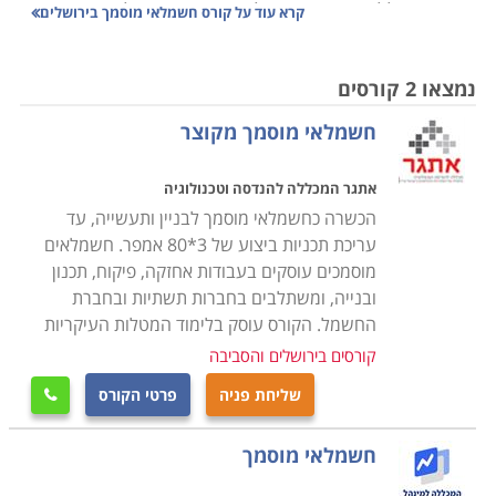
אין ספק שללמוד קורס חשמלאי מוסמך בירושלים וגם
קרא עוד על
קורס חשמלאי מוסמך בירושלים
בסביבתה זוהי חוויה מיוחדת במינה. האנרגיות, ההיסטוריה,
מגוון התרבויות והפסיפס האנושי יוצרים אווירה ייחודית
נמצאו 2 קורסים
וחוויתית. אם אתם תושבי ירושלים והסביבה אתם מכירים את
חשמלאי מוסמך מקוצר
הנגישות שיש לרשת הכבישים החדשה ולרכבת הקלה. אם
אתם מאזור אחר ומעוניינים ללמוד באזור ירושלים כדאי
אתגר המכללה להנדסה וטכנולוגיה
שתדעו שהנגישות קלה היום מבעבר בזכות כבישים עוקפים
הכשרה כחשמלאי מוסמך לבניין ותעשייה, עד
וחדשים בתוך העיר ומחוצה לה.
עריכת תכניות ביצוע של 3*80 אמפר. חשמלאים
באזור ירושלים נכללים ישובים וערים כמו ירושלים, בית
מוסמכים עוסקים בעבודות אחזקה, פיקוח, תכנון
שמש, מודיעין, מכבים ומכללות רבות שביניהן
ובנייה, ומשתלבים בחברות תשתיות ובחברת
החשמל. הקורס עוסק בלימוד המטלות העיקריות
המכללה למינהל - בי"ס לחשמל שנמצאת ברח'
קורסים בירושלים והסביבה
החשמל 18, תל אביב - סניף ירושלים
שליחת פניה
פרטי הקורס

השתדלנו לאסוף עבורכם את מיטב תכניות הלימודים, ואנחנו
מקווים שהצלחנו בכך, אך אם בכל אופן לא מצאתם בדיוק
חשמלאי מוסמך
את קורס חשמלאי מוסמך באזור ירושלים, אנו מזמינים אתכם