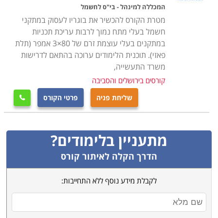
המכללה למינהל - בי"ס לחשמל
להתקשר ליועצות הלימודים המיומנות שלנו, שינסו לאתר
מטרת הקורס להכשיר את בוגריו לעסוק במתקני
עבורכם עוד הזדמנויות אטרקטיביות שיתאימו לצרכיכם.
חשמל בעלי מתח נמוך לרבות עריכת תכניות
במתקנים בעלי עוצמת זרם של 80×3 אמפר (תלת
פאזי). תוכנית הלימודים ערוכה בהתאם לדרישות
משרד התעשייה,
קורסים בירושלים והסביבה
שליחת פניה
פרטי הקורס

מתעניין בלימודים?
הדרך הקלה לאיתור קורס
לקבלת מידע נוסף ללא התחייבות: