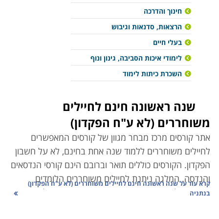
חינוך והדרכה
הרצאות, סדנאות וגיבוש
בעלי חיים
לימודי איכות הסביבה, גינון ונוף
השכרת כיתות לימוד
שנה ראשונה חינם לחיילים
משוחררים (לא ע"ח הפקדון)
אתר קורסים מרכז מבחר מגוון של קורסים המאפשרים
לחיילים משוחררים ללמוד שנה אחת בחינם, לא על חשבון
הפקדון. הקורסים כוללים תואר וברובם הינם קורסי הנדסאים
והנדסה. המלגה ניתנת לחיילים משוחררים הלומדים
קרא עוד על
שנה ראשונה חינם לחיילים משוחררים (לא ע"ח הפקדון)
במוסדות לימוד הנמצאים בפריפריה מתוך רצון של המדינה
בנתניה
לפתח אזורים אלה. חיילים משוחררים הרוצים בתואר מעין