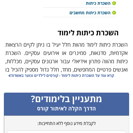
השכרת כיתות
השכרת כיתות מחשבים
השכרת כיתות לימוד
השכרת כיתות לימוד מהוות חלל יעיל בו ניתן לקיים הרצאות
אקדמיות, סדנאות, סמינרים או אירועים עסקיים. השכרת
כיתות מהווה פתרון אידיאלי עבור ארגונים עסקיים, מכללות,
ואנשים פרטיים המחפשים, מחד, חלל גדול מספיק להכיל בו
קרא עוד על
השכרת כיתות לימוד - קורסים לילדים ונוער באשדוד
קבוצה גדולה של אנשים. מאידך, הם זקוקים למקום מסודר
ומאובזר לקיים בו, כאמור, אירועים שונים כגון ימי הדרכה, ימי
עיון, השתלמויות, סדנאות, הרצאות, וכנסים.
מתעניין בלימודים?
הדרך הקלה לאיתור קורס
רוב הכיתות להשכרה כיום מצוידות בציוד אודיו – חזותי חדיש
הכולל מקרן, מסך, ציוד שמע והגברה על מנת שיהיה ניתן
לקבלת מידע נוסף ללא התחייבות:
להקרין מצגות ולהעביר מידע בצורה נוחה למשתתפים. יחד