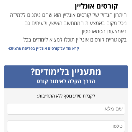
קורסים אונליין
היתרון הגדול של קורסים אונליין הוא שהם ניתנים ללמידה
מכל מקום באמצעות הממחשב האישי, ולעיתים גם
באמצעות הסמארטפון
.
בקטגוריית קורסים אונליין תוכלו למצוא לימודים בכל
התחומים ובכל הרמות.
קרא עוד על
קורסים אונליין בפריסה ארצית
ישנם קורסי אונליין במגוון מסלולי לימוד – בתחום הכלכלה
ושוק ההון, המחשבים והתוכנה, חינוך, עיצוב ואפילו ספורט
.
מתעניין בלימודים?
קורסים רבים מועברים פרונטלית באמצעות מצלמת
המחשב ומאפשרים שיחה אינטרקטיבית בין המרצה
הדרך הקלה לאיתור קורס
לתלמידים
.
לקבלת מידע נוסף ללא התחייבות:
חלק מהקורסים הם בפורמט של קורסים מוקלטים –
הרצאות, בהם ניתן לקבל ידע נרחב בתחום המבוקש, לחזור
על חומר שנלמד ולהעמיק בידע הנרכש
.
קראו בקטגוריית קורסים אונליין את פירוט הקורסים, בחרו את
הקורס המתאים, מלאו את הפרטים ונציג הקורס יצור אתכם