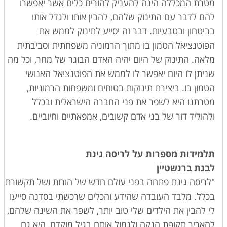
מטרת
המכללה
הינה להעניק להורים כלים אשר יאפשרו
להם לדבר עם התינוק שלהם, להבין אותו ולגדל אותו
בביטחון ובטבעיות. דבר זה יסייע לתינוק לממש את
הפוטנציאל הטמון בו מתוך הרמוניה משפחתית וסביבתית
מלאה. התינוק של היום יהיה האדם הבוגר של מחר, וכל מה
שניתן לו היום יאפשר לו לממש את הפוטנציאל האנושי
הטמון בו. ביצירת תינוקות בטוחים ומשפחות הרמוניות,
מטרתנו היא לשפר את פני החברה הישראלית ובכלל
ולהוליד דור של בני אדם קשובים, אמפאתיים וחיוביים.
תלמידות מספרות על לריסה גינת
לבנת
ברנשטיין
"לריסה גינת פתחה בפני עולם חדש של הורות ושל תקשורת
בכלל. מלבד העובדה שהידע והכלים שרכשתי בסדנה סייעו
לי להבין את הילדים שלי טוב יותר, לשפר את השינה שלהם,
להאריך תקופת הנקה ולגמול אותם בגיל מוקדם, היא גם