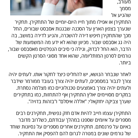
מעורב,
מסמך
שהגיע אל
התחקירן או אפילו מתוך חייו היום-יומיים של התחקירן. תחקיר
שנערך בצפון הארץ על הסכנה שבגגות אסבסט שבורים, החל
מכך שהתחקירן חיפש דירה להשכרה, והגיע לדירה במושב, בה
היה גג אסבסט שבור. מכיוון שהוא לא ידע מה המשמעות של
הדבר, הוא החל לבדוק, וגילה כי סיבים הנפלטים מאסבסט שבור,
גורמים לסרטן המזתליומה, שהוא אחד מסוגי הסרטן הקשים
ביותר.
לאחר שנבחר הנושא, יש להחליט כיצד לחקור אותו. לעתים יהיה
צורך לנבור במסמכים, לעתים יהיה צורך בעובד ממורמר שידבר
ולעתים יהיה צורך באמצעים טכנולוגיים כמו מצלמה נסתרת.
במקרים מסויימים יאלץ התחקירן אף להתחזות, כמו בתחקירים
שערך צביקה יחזקאלי: "אללה איסלם" ו"בזהות בדויה".
התחקירן עצמו חייב להיות אדם חזק נפשית, תחקירנים רבים
מספרים על איומים שספגו במהלך עבודתם, כשלרוב מדובר
באיום על פרנסתם. תחקירנים אחרים מספרים על נסיונות שוחד
של גורמים שונים במטרה לגרום להם להפסיק את התחקיר.