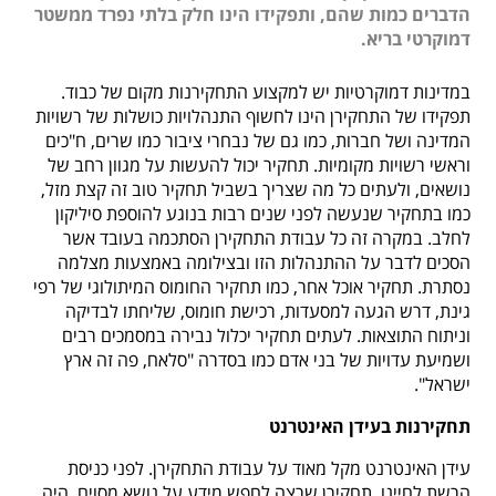
הדברים כמות שהם, ותפקידו הינו חלק בלתי נפרד ממשטר
דמוקרטי בריא.
במדינות דמוקרטיות יש למקצוע התחקירנות מקום של כבוד.
תפקידו של התחקירן הינו לחשוף התנהלויות כושלות של רשויות
המדינה ושל חברות, כמו גם של נבחרי ציבור כמו שרים, ח"כים
וראשי רשויות מקומיות. תחקיר יכול להעשות על מגוון רחב של
נושאים, ולעתים כל מה שצריך בשביל תחקיר טוב זה קצת מזל,
כמו בתחקיר שנעשה לפני שנים רבות בנוגע להוספת סיליקון
לחלב. במקרה זה כל עבודת התחקירן הסתכמה בעובד אשר
הסכים לדבר על ההתנהלות הזו ובצילומה באמצעות מצלמה
נסתרת. תחקיר אוכל אחר, כמו תחקיר החומוס המיתולוגי של רפי
גינת, דרש הגעה למסעדות, רכישת חומוס, שליחתו לבדיקה
וניתוח התוצאות. לעתים תחקיר יכלול נבירה במסמכים רבים
ושמיעת עדויות של בני אדם כמו בסדרה "סלאח, פה זה ארץ
ישראל".
תחקירנות בעידן האינטרנט
עידן האינטרנט מקל מאוד על עבודת התחקירן. לפני כניסת
הרשת לחיינו, תחקירן שרצה לחפש מידע על נושא מסוים, היה