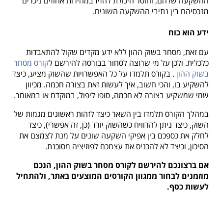
ההשקעה שלהם, וחוסר היכולת להזיז במהירות אחוזים ניכרים
מנכסיהם בין נתיבי ההשקעה השונים.
ידע הוא כוח
עם זאת, מסחר בשוק ההון ללא ידע מקדים שקול להתאבדות
כלכלית. ולכן על מי שרוצה לסחור בבורסה להירשם ל
קורס מסחר
בשוק ההון
. בקורס תלמדו על כל האפשרויות שהשוק מציע, כיצד
להשקיע בו, והכי חשוב, איך לעשות זאת בצורה חכמה. מכיוון
שמי שמשקיע בצורה לא חכמה, סופו ליפול, במוקדם או במאוחר.
במהלך הקורס תלמדו בין השאר כיצד לזהות ראשונים מגמות של
השוק, כיצד ניתן להרוויח כשהשוק יורד (כן, זה אפשרי), כיצד
לחלק את כספכם בין אפיקי השקעה שונים על מנת לצמצם את
הסיכון, וכיצד לא להכניס את עצמכם לפוזיציה מסוכנת.
אם ברצונכם להירשם לקורס מסחר בשוק ההון, הנכם
מוזמנים לבחור ממגוון הקורסים המוצעים באתר, ולהתחיל
לעשות כסף.