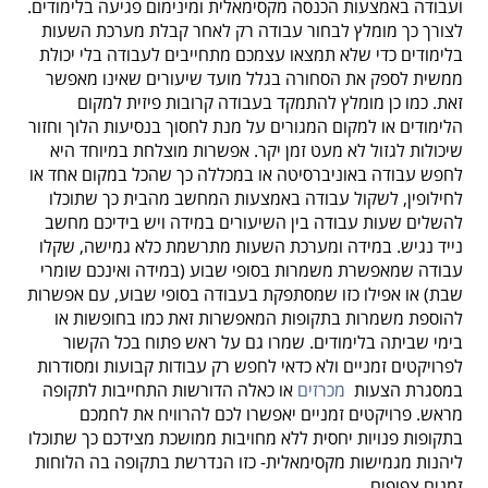
ועבודה באמצעות הכנסה מקסימאלית ומינימום פגיעה בלימודים.
לצורך כך מומלץ לבחור עבודה רק לאחר קבלת מערכת השעות
בלימודים כדי שלא תמצאו עצמכם מתחייבים לעבודה בלי יכולת
ממשית לספק את הסחורה בגלל מועד שיעורים שאינו מאפשר
זאת. כמו כן מומלץ להתמקד בעבודה קרובות פיזית למקום
הלימודים או למקום המגורים על מנת לחסוך בנסיעות הלוך וחזור
שיכולות לגזול לא מעט זמן יקר. אפשרות מוצלחת במיוחד היא
לחפש עבודה באוניברסיטה או במכללה כך שהכל במקום אחד או
לחילופין, לשקול עבודה באמצעות המחשב מהבית כך שתוכלו
להשלים שעות עבודה בין השיעורים במידה ויש בידיכם מחשב
נייד נגיש. במידה ומערכת השעות מתרשמת כלא גמישה, שקלו
עבודה שמאפשרת משמרות בסופי שבוע (במידה ואינכם שומרי
שבת) או אפילו כזו שמסתפקת בעבודה בסופי שבוע, עם אפשרות
להוספת משמרות בתקופות המאפשרות זאת כמו בחופשות או
בימי שביתה בלימודים. שמרו גם על ראש פתוח בכל הקשור
לפרויקטים זמניים ולא כדאי לחפש רק עבודות קבועות ומסודרות
במסגרת הצעות
מכרזים
או כאלה הדורשות התחייבות לתקופה
מראש. פרויקטים זמניים יאפשרו לכם להרוויח את לחמכם
בתקופות פנויות יחסית ללא מחויבות ממושכת מצידכם כך שתוכלו
ליהנות מגמישות מקסימאלית- כזו הנדרשת בתקופה בה הלוחות
זמנים צפופים.