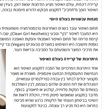
קריירה דינמית, עולם האיפור מציע הזדמנות יוצאת דופן. בעידן ש
האיפור הופך מ"תחביב" למקצוע מבוקש הדורש מיומנות גבוהה, יצ
מגמות עכשוויות בעולם היופי
תחום האיפור עובר בשנים האחרונות טרנספורמציה משמעותית ה
היא המעבר לא
קיימת פריחה של תחום האיפור האמנותי והפקות האופנה המושפע
נוספת וחשובה
את מרכיבי המוצר והשפעתם על הסביבה ובריאות העור.
היתרונות של קריירה בעולם האיפור
אחד היתרונות המרכזיים של הסבה למקצוע האיפור הוא
הגמישות התעסוקתית הכמעט אינסופית. מאפרת או מאפר
מקצועי יכולים לבחור בין עבודה כפרילנסרים עצמאיים,
המנהלים את לוח הזמנים שלהם בעצמם, לבין השתלבות
בצוותים של הפקות טלוויזיה, קולנוע או תיאטרון. בנוסף,
מדובר במקצוע שמאפשר סיפוק מיידי; היכולת לראות את
השינוי בביטחון העצמי של הלקוחה ברגע שהיא מביטה
במראה היא כוח מניע רב עוצמה. בניגוד למקצועות