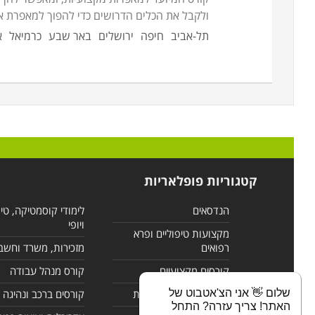
ולקבל את הכלים הדרושים כדי להפוך למאפרת א
תל-אביב
חיפה
ירושלים
באר שבע
כרמיאל
א
קטגוריות פופלאריות
הנדסאים
לימודי קוסמטיקה, טי
ויופי
מקצועות טיפוליים ופרא
רפואים
מזכירות, משרד וחשב
קורסים מקצועיים
קורס מנהל עבודה
שלום 👋 אני הצ'אטבוט של
לימודי מחשבים ורשתות
קורסים ברכב ונהיגה
האתר! צריך עזרה? התחל