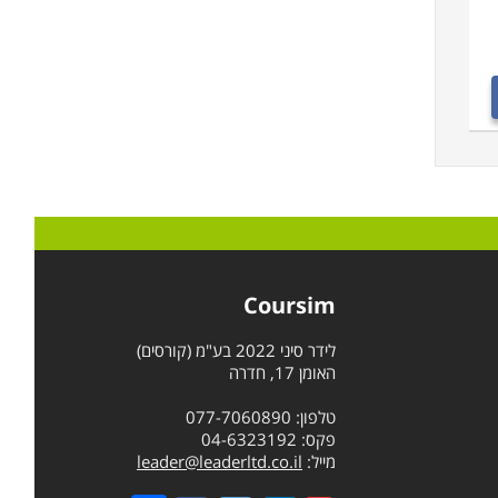
Coursim
לידר סיני 2022 בע"מ (קורסים)
האומן 17, חדרה
טלפון: 077-7060890
פקס: 04-6323192
מייל:
leader@leaderltd.co.il