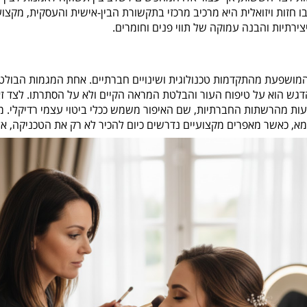
בו חזות ויזואלית היא מרכיב מרכזי בתקשורת הבין-אישית והעסקית, מקצו
ירתיות והבנה עמוקה של תווי פנים וחומרים.
מושפעת מהתקדמות טכנולוגית ושינויים חברתיים. אחת המגמות הבולט
יפור "נקי" וטבעי (Clean Girl Aesthetic), שבו הדגש הוא על טיפוח העור והבלטת המראה הקיים ולא על הסתרתו. לצד
ות מהרשתות החברתיות, שם האיפור משמש ככלי ביטוי עצמי רדיקלי. 
 היא השימוש במוצרים טבעוניים (Vegan) ובר קיימא, כאשר מאפרים מקצועיים נדרשים כיום להכיר לא רק את הטכניקה