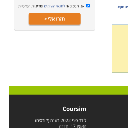
אני מסכים/ה
לתנאי השימוש
ומדיניות הפרטיות
טחון
דרך
חזרו אלי
למצוא
תקדם
מוסד
ביל
Coursim
ת
לידר סיני 2022 בע"מ (קורסים)
האומן 17, חדרה