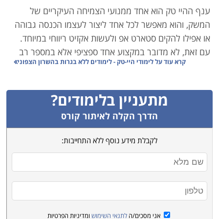
ענף ההיי טק הוא אחד ממנועי הצמיחה העיקריים של
המשק, והוא מאפשר לכל אחד ליצור לעצמו הכנסה גבוהה
או אפילו להקים סטארט אפ ולעשות אקזיט ריווחי במיוחד.
עם זאת, לא מדובר במקצוע אחד ספציפי אלא במספר רב
קרא עוד על
לימודי היי-טק - לימודים ללא בגרות בהשרון הצפוני
של מקצועות המשלימים האחד את השני לכדי ענף אחד
כולל:
מתעניין בלימודים?
קורסי סייבר ואבטחת מידע – אם נדמה את ענף ההיי-טק
לצה"ל, הרי שענף הסייבר הוא קורס הטייס. הצורך של
הדרך הקלה לאיתור קורס
חברות וארגונים לאבטח את המידע ואת מערכות המחשוב
לקבלת מידע נוסף ללא התחייבות:
שלהם, מחייב אותם להעסיק אנשי אבטחת מידע איכותיים
ומקצועיים. זהו תחום בו עליכם להמשיך וללמוד כל הזמן
מפני שגם ההאקרים משתפרים, וההגנה של היום לא
תספיק מחר.
הנדסאים – בין אם מדובר בהנדסאי אלקטרוניקה, הנדסאי
אני מסכים/ה
לתנאי השימוש
ומדיניות הפרטיות