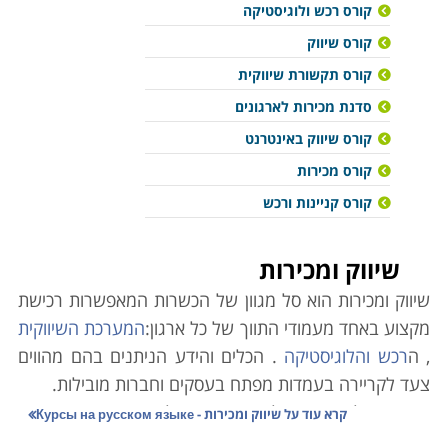
קורס רכש ולוגיסטיקה
קורס שיווק
קורס תקשורת שיווקית
סדנת מכירות לארגונים
קורס שיווק באינטרנט
קורס מכירות
קורס קניינות ורכש
שיווק ומכירות
שיווק ומכירות הוא סל מגוון של הכשרות המאפשרות רכישת
מקצוע באחד מעמודי התווך של כל ארגון:
המערכת השיווקית
, ה
רכש והלוגיסטיקה
. הכלים והידע הניתנים בהם מהווים
צעד לקריירה בעמדות מפתח בעסקים וחברות מובילות.
מאחורי כל עסק מצליח עומד ניהול מדויק, הממצה את
קרא עוד על
שיווק ומכירות - Курсы на русском языке
הפוטנציאל והיכולות הכלכליות שלו, לימודי תעודה ב
מנהל