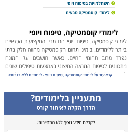
השתלמויות בטיפוח ויופי
לימודי קוסמטיקה טבעית
לימודי קוסמטיקה, טיפוח ויופי
לימודי קוסמטיקה, טיפוח ויופי הם מבין המקצועות הכדאיים
ביותר ללימודים. בימינו תחום הקוסמטיקה מהווה חלק בלתי
נפרד מרוב תחומי החיים. כאשר חושבים על המונח
מתכוונים לטיפוח המראה החיצוני באמצעות טיפולים שונים
לגוף כמו למשל,
הלחמת ריסים
,
בניית ציפורניים
, טיפולי עור
קרא עוד על
לימודי קוסמטיקה, טיפוח ויופי - לימודים ללא בגרות
או עיצוב שיער על מנת לייפות את המראה החיצוני.
מתעניין בלימודים?
ניתן לראות כי התחום נמצא במגמת התפתחות מואצת
המתבטאת בפתיחת מכוני יופי חדשים ובפיתוח תהליכים
הדרך הקלה לאיתור קורס
וטיפולי יופי שונים. זאת, על מנת לענות על הביקוש הרב ועל
לקבלת מידע נוסף ללא התחייבות:
דרישותיו של קהל הלקוחות ההולך וגדל. לכן, ישנה קריאה