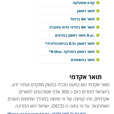
קורס אופטיקה
תואר ראשון
תואר BA בניהול
תואר BA במדעי הרוח והחברה
.B.sc תואר ראשון במדעים
תואר ראשון B.Sc בביוטכנולוגיה*
תואר ראשון במוזיקה .B.Mus*
תואר במשפטים
תואר אקדמי
תואר אקדמי הוא כמעט הכרח במשק מתקדם ועתיר ידע.
בישראל לומדים כיום כ-300 אלף סטודנטים לתארים
אקדמיים, זוהי קפיצה של פי שישה במהלך שלושים השנים
האחרונות. על פי נתוני ה-OECD, ישראל היא המדינה
השלישית בעולם בשיעור האקדמאים ביחס לגודל
קרא עוד על
תואר אקדמי - Курсы на русском языке