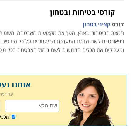
קורסי בטיחות ובטחון
קורס
קציני בטחון
המצב הביטחוני בארץ, הפך את מקצועות האבטחה והשמירה
ותיאורטיים לשם הבנת המערכת הביטחונית על כל היבטיה ופו
ומעניקים את הכלים הדרושים לשם ניהול האבטחה בכל מוסד
אנשים בלתי רצויים למערכת.
למי מתאימים הלימודים
אנחנו נע
הלימודים הינם מותאמים לכל מי שעולם הביטחון והאבטחה מ
ולהשתלב במערכות אבטחה וביטחון.
עדיין מ
מה לומדים
מסכי
הפעלת מערכת הביטחונית בארגון, ניהול ציוד ומחסן נשק, ל
מערכות מיגון ואבטחה שונות, כלים ליצירת שיתופי פעולה ע
המצויים בקטגוריה זו הינם קורסים מבוקשים לא פחות ומא