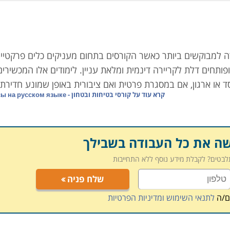
 למבוקשים ביותר כאשר הקורסים בתחום מעניקים כלים פרקטיי
תחים דלת לקריירה דינמית ומלאת עניין. לימודים אלו המכשירים
 או ארגון, אם במסגרת פרטית ואם ציבורית באופן שמונע חדירת
קרא עוד על
קורסי בטיחות ובטחון - Курсы на русском языке
שה את כל העבודה בשבילך
רתק אותו ומעוניין לרכוש לעצמו מקצוע לעתיד בתוך זמן קצר
תלבטים? לקבלת מידע נוסף ללא התחייבות
שלח פניה
ם/ה
לתנאי השימוש ומדיניות הפרטיות
ימודי חבלה וטרור בארץ ובעולם, יכולת פיקוח והכנת תיק שטח, ה
ם גורמי הביטחון וההצלה.
לימודי
בטיחות
, בנייה אחזקה ו
ריתוך
פשרים ללומדים אותם לרכוש מקצוע משתלם ורווחי לעתיד.