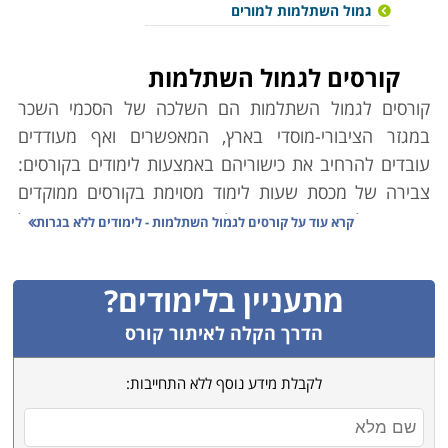
גמול השתלמות למורים
קורסים לגמול השתלמות
קורסים לגמול השתלמות הם השלכה של
הסכמי השכר
במגזר הציבורי-מוסדי בארץ, המאפשרים ואף מעודדים
עובדים להרחיב את כישוריהם באמצעות לימודים בקורסים:
צבירה של מכסת שעות לימוד מסוימת בקורסים ממוקדים
המקנה לעובד הזדמנות לתוספת שכר הקרויה "גמול
קרא עוד על
קורסים לגמול השתלמות - לימודים ללא בגרות
השתלמות".
הסדר זה תורם הן לעובד אשר נהנה מכלי להגדלת השכר,
מתעניין בלימודים?
מעשיר את עולמו וידיעותיו, והן למעסיק אשר זוכה בעובד
משכיל יותר, בעל כישורים מקצועיים רחבים ויעילים יותר,
הדרך הקלה לאיתור קורס
שמסוגל כעת לספק תפוקה גבוהה יותר באמצעות כלים
לקבלת מידע נוסף ללא התחייבות:
חדשים, ולאחר שנחשף להתמחויות וכלים חדשים בהשכלה
המקצועית הרלוונטית לתפקידו. יתרה מכך, העובד מסוגל
כעת אף להרחיב את תחומי האחריות של תפקידו, כהמשך