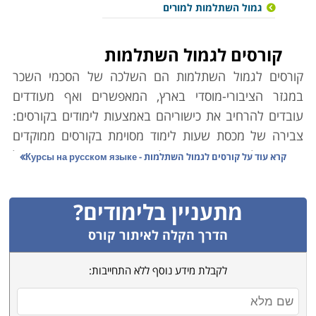
גמול השתלמות למורים
קורסים לגמול השתלמות
קורסים לגמול השתלמות הם השלכה של
הסכמי השכר
במגזר הציבורי-מוסדי בארץ, המאפשרים ואף מעודדים
עובדים להרחיב את כישוריהם באמצעות לימודים בקורסים:
צבירה של מכסת שעות לימוד מסוימת בקורסים ממוקדים
המקנה לעובד הזדמנות לתוספת שכר הקרויה "גמול
קרא עוד על
קורסים לגמול השתלמות - Курсы на русском языке
השתלמות".
הסדר זה תורם הן לעובד אשר נהנה מכלי להגדלת השכר,
מתעניין בלימודים?
מעשיר את עולמו וידיעותיו, והן למעסיק אשר זוכה בעובד
משכיל יותר, בעל כישורים מקצועיים רחבים ויעילים יותר,
הדרך הקלה לאיתור קורס
שמסוגל כעת לספק תפוקה גבוהה יותר באמצעות כלים
לקבלת מידע נוסף ללא התחייבות:
חדשים, ולאחר שנחשף להתמחויות וכלים חדשים בהשכלה
המקצועית הרלוונטית לתפקידו. יתרה מכך, העובד מסוגל
כעת אף להרחיב את תחומי האחריות של תפקידו, כהמשך