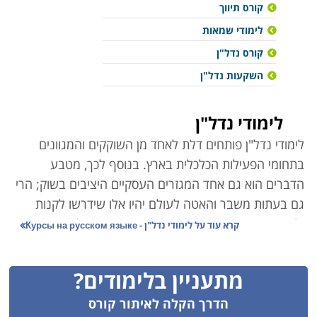
קורס תיווך
לימודי שמאות
קורס נדל"ן
השקעות נדל"ן
לימודי נדל"ן
לימודי נדל"ן פותחים דלת לאחד
מן השוקקים והמגוונים
בתחומי הפעילות הכלכלית בארץ. בנוסף לכך, מטבע
הדברים הוא גם אחד המגזרים העסקיים היציבים בשוק; הרי
גם בעתות משבר והאטה לעולם יהיו אלו שידרשו לקנות
ולמכור נכסים. היזמות בתחום מתאפיינת בפעילות ארוכת
קרא עוד על
לימודי נדל"ן - Курсы на русском языке
טווח, ואפילו מיתון והאטה כלכלית אינם אות לקפאון
בפעילות, הרי גם מכירה בהפסד, או אפילו פשיטת רגל הן
מתעניין בלימודים?
פעילויות מסחרית המייצרות הזדמנות עבור גורמים אחרים
בתחום ליזום ולהרוויח.
הדרך הקלה לאיתור קורס