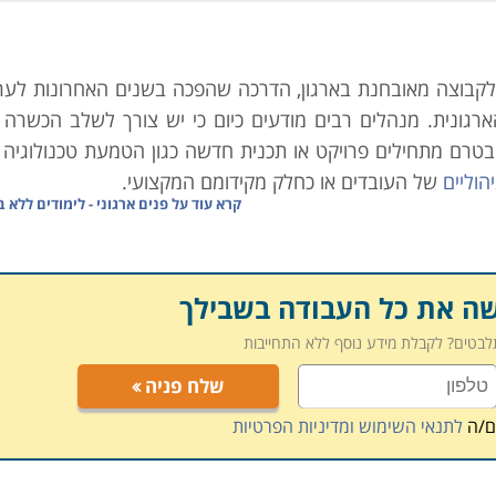
לקבוצה מאובחנת בארגון, הדרכה שהפכה בשנים האחרונות לערך
רגונית. מנהלים רבים מודעים כיום כי יש צורך לשלב הכשרה ו
בטרם מתחילים פרויקט או תכנית חדשה כגון הטמעת טכנולוגיה
הוליים
של העובדים או כחלק מקידומם המקצועי.
קרא עוד על
פנים ארגוני - לימודים ללא 
רגונית ולכן, ארגונים חייבים לשים לב לשינויים הטכנולוגיים 
ל מנת להקנות להם את הכלים לפעול באופן יעיל במסגרת תפקידם.
יימים בקרב העובדים ואילו כישורים חדשים נחוצים על מנת להעל
שה את כל העבודה בשבילך
תלבטים? לקבלת מידע נוסף ללא התחייבות
ן לעובדים עצמם והן לארגון:
שלח פניה
ם/ה
לתנאי השימוש ומדיניות הפרטיות
 מקנה לו יכולות "מולטי טאסקינג", נותנת תחושת סיפוק ומגבי
הכרחי להתקדמותו בארגון וכן מוטיבציה לפעול ולהגדיל ראש ב