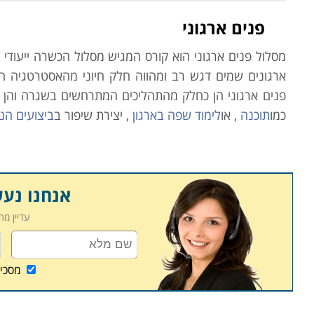
פנים ארגוני
מסלול פנים ארגוני הוא קורס המגיש מסלול
הכשרה ייעודי 
ארגונים שמים דגש רב ומהווה חלק חיוני מהאסטרטגיה הא
פנים ארגוני הן כחלק מהתהליכים המתרחשים בשגרה והן 
כמו
תוכנה
, או
לימוד שפה בארגון
, יצירת שיפור ב
ביצועים הני
תכניות וטכניקות עבודה חדשות מתווספות לשגרת העבודה הא
הכשרה לעובדים על מנת שיבינו את השינויים בתחום והן ע
כאשר באים לבחון צורך בהכשרה יש לבחון אילו כישורים ק
אנחנו נע
תפוקת ויעילות הארגון.
עדיין מ
ניתן למנות מספר יתרונות הטמונים בהכשרה פנים ארגונית ה
מסכי
1. תועלת לטווח ארוך: הכשרה מעצימה את כישורי העובד,
מחויבותו העובד לתפקיד ולארגון. כך, העובד רוכש ידע 
תפקידו בארגון.