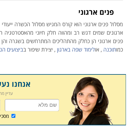
פנים ארגוני
מסלול פנים ארגוני הוא קורס המגיש מסלול
הכשרה ייעודי 
ארגונים שמים דגש רב ומהווה חלק חיוני מהאסטרטגיה הא
פנים ארגוני הן כחלק מהתהליכים המתרחשים בשגרה והן 
כמו
תוכנה
, או
לימוד שפה בארגון
, יצירת שיפור ב
ביצועים הני
תכניות וטכניקות עבודה חדשות מתווספות לשגרת העבודה הא
הכשרה לעובדים על מנת שיבינו את השינויים בתחום והן ע
כאשר באים לבחון צורך בהכשרה יש לבחון אילו כישורים ק
אנחנו נע
תפוקת ויעילות הארגון.
עדיין מ
ניתן למנות מספר יתרונות הטמונים בהכשרה פנים ארגונית ה
מסכי
1. תועלת לטווח ארוך: הכשרה מעצימה את כישורי העובד,
מחויבותו העובד לתפקיד ולארגון. כך, העובד רוכש ידע 
תפקידו בארגון.