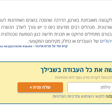
לקבוצה מאובחנת בארגון, הדרכה שהפכה בשנים האחרונות לערך
רגונית. מנהלים רבים מודעים כיום כי יש צורך לשלב הכשרה ו
בטרם מתחילים פרויקט או תכנית חדשה כגון הטמעת טכנולוגיה
הוליים
של העובדים או כחלק מקידומם המקצועי.
קרא עוד על
פנים ארגוני - Курсы на русском языке
רגונית ולכן, ארגונים חייבים לשים לב לשינויים הטכנולוגיים 
ל מנת להקנות להם את הכלים לפעול באופן יעיל במסגרת תפקידם.
יימים בקרב העובדים ואילו כישורים חדשים נחוצים על מנת להעל
שה את כל העבודה בשבילך
תלבטים? לקבלת מידע נוסף ללא התחייבות
ן לעובדים עצמם והן לארגון:
שלח פניה
ם/ה
לתנאי השימוש ומדיניות הפרטיות
 מקנה לו יכולות "מולטי טאסקינג", נותנת תחושת סיפוק ומגבי
הכרחי להתקדמותו בארגון וכן מוטיבציה לפעול ולהגדיל ראש ב