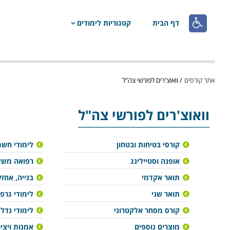

דף הבית
קטגוריות לימודים
אתר קורסים
/
וואוצ'רים לפורשי צה"ל
וואוצ'רים לפורשי צה"ל
קורסי בטיחות ובטחון
לימודי חש
אופנה וסטיילינג
רפואה משל
תואר אקדמי
בנייה, אחזק
תואר שני
לימודי גרפ
קורס מסחר אלקטרוני
לימודי נדל"
מוצרים נוספים
אמנות ויצי