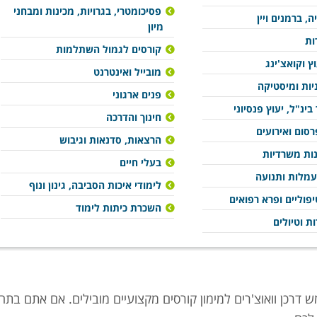
פסיכומטרי, בגרויות, מכינות ומבחני
ה, ברמנים ויין
מיון
ות
קורסים לגמול השתלמות
וץ וקואצ'ינג
מובייל ואינטרנט
ניות ומיסטיקה
פנים ארגוני
בינ"ל, יעוץ פנסיוני
חינוך והדרכה
סום ואירועים
הרצאות, סדנאות וגיבוש
נות משרדיות
בעלי חיים
עמלות ותנועה
לימודי איכות הסביבה, גינון ונוף
פוליים ופרא רפואים
השכרת כיתות לימוד
ות וטיולים
מש דרכן וואוצ'רים למימון קורסים מקצועיים מובילים. אם אתם בתח