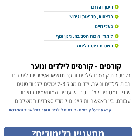
חינוך והדרכה
הרצאות, סדנאות וגיבוש
בעלי חיים
לימודי איכות הסביבה, גינון ונוף
השכרת כיתות לימוד
קורסים - קורסים לילדים ונוער
בקטגורית קורסים לילדים ונוער תמצאו אפשרויות לימודים
רבות לילדים ונוער. ילדים מגיל 7-8 יכולים ללמוד סוגים
שונים ומגוונים של חוגים ושיעורים המותאמים במיוחד
עבורם. בין האפשרויות קיימים לימודי ספרדית המשלבים
מוסיקה, תנועה ומשחק, שיעורי נגינה לילדים ונוער במגוון
קרא עוד על
קורסים - קורסים לילדים ונוער בתל אביב והמרכז
כלי נגינה, קורס צילום, מחנות קיץ של סקי וסנובורד, ומחנות
קיץ בחו"ל המותאמים לילדים ונוער המעוניינים לשנות
מתעניין בלימודים?
אווירה ולשפר את האנגלית שלהם. כמו כן תמצאו מסלולים