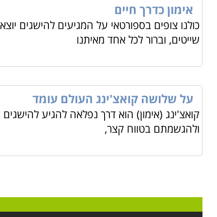
אימון כדרך חיים
כולנו צופים בספורטאי על המגיעים להישגים יוצאי
מה לומדים
שייטים, וברור לכל אחד מאיתנו
מושגים פיננסים בסייסים המהווים חלק בלתי נפרד מ
תפקוד 
אינטרנטי, תוך קבלת ידע כיצד להשיג יעדים ותוצאות בתכנ
קורסים נוספים בקטגוריית הנחייה, ייעוץ וקואצ'ינג:
קורס דמיו
וקורס
הנחיית קבוצות
ואבחון. מומלץ לעבור על הרשימה המלאה, למצוא את הקורס 
על שלושה קואצ'ינג העולם עומד
קואצ'ינג (אימון) הוא דרך נפלאה להגיע להישגים
ולהגשמתם בטווח קצר,