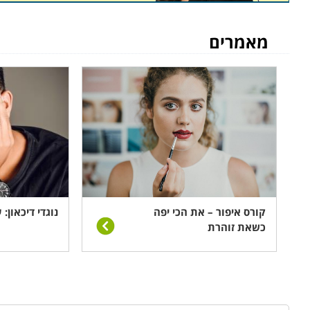
מגוונות.
מאמרים
מה לומדים
הכרת שלבי תהליך האימון מהמפגש הראשוני בהיכרות עם המ
יועברו טכניקות אימון להתמודדות במצבים שונים ובלתי צפוי
המתרחשים תוך כדי האימון. במסגרת הקורס ניתנים שיעורי
הידע הנדרש כדי להביא את הארגון צעד אחד קדימה ולאפשר 
והפיכתה של כל דילמה להזדמנות חדשה, כך שהעסק יצמח ו
קורס יועצים עסקיים וניהול עסק בכיר
ליווי עסק קטן כגדול בשלביו השונים ומתן יעוץ בהתאם לת
קורס איפור – את הכי יפה
נוגדי דיכאון:
כשאת זוהרת
למבנה העסק, מורכבותו והאתגרים העומדים בפניו באותה נק
למי מתאימים הלימודים
אקדמאים בעלי מתחומי הכלכלה ומנהל עסקים או חסרי תוא
ראיון אישי.