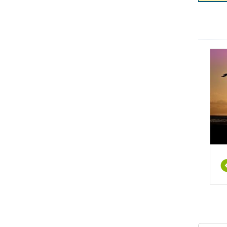
נויים
ל
 המצב
חסות
ל