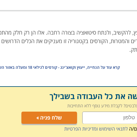
יעץ, להקשיב, ולנתח סיטואציה בצורה רחבה. אלו הן רק חלק מהתכו
ים והמטרות, הקורסים בקטגוריה זו מעניקים את הכלים הדרושים
תק.
קרא עוד על
הנחייה, ייעוץ וקואצ'ינג - קורסים לגילאי 18 ומעלה באזור השפלה
א להיות בעלי יכולת לתת כלים והכוונה באופן שניתן יהיה לממש 
הליך שהינו בשלבים, בהתאם לתוכנית מובנית המתאימה לצרכים
שה את כל העבודה בשבילך
תלבטים? לקבלת מידע נוסף ללא התחייבות
שלח פניה
ולת הקשבה
) המעוניינים להפוך את היכולות הללו למקצוע, ליועצי
עסקים המעוניינים לרכוש מיומנויות לתפקוד יעיל יותר. לכל מי
ם/ה
לתנאי השימוש ומדיניות הפרטיות
ם השונים, ומאפשר עבודה רחב של ארגונים ואפשרויות תעסוקה