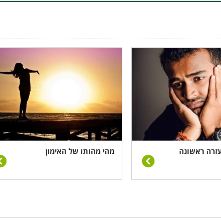
טופל, אבחון וזיהוי הדרכים למתן תכנית פעולה. במסגרת הקורס
ים שכן, מדובר בתהליך דינמי הדורש יכולת גמישות של המאמן לשי
 העשרה בתחום הפסיכולוגיה, והעצמה אישית. הקורס מעניק את כ
לו לממש את מירב הפוטנציאל הגלום בו, על ידי אבחון נכון של
ישגשג כלפי מעלה בקצב הנכון ביותר.
כנית פעולה של יעדים ומטרות המותאמת לעסק או
לארגון
, תוך התיי
 עזרה ראשונה
מהי מהותו של האימון
ודת זמן.
ר אקדמאי עם רקע וניסיון בעולם העסקי וההדרכה לאחר מעבר ש