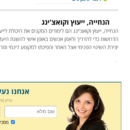
הנחייה, ייעוץ וקואצ'ינג
הנחייה, ייעוץ וקואצ'ינג הם לימודים המקנים את היכולת לי
הדרושות כדי להדריך ולאמן אנשים באופן אישי להשגת היעד
יצירת השינוי הפנימי אצל האחר והפיכתו למקצוע דינמי ומר
לימודי
מאמנים אישיים
קורס אימון אישי נועד להכשיר לקראת מקצוע שכל מטרתו הו
הפוטנציאל להגשמה עצמית תוך עמידה במטרות ויעדים בת
כל מטופל.
אנחנו נע
עדיין מ
למי מתאימים הלימודים
לבעלי יכולת הקשבה וטיפול (או שמעוניינים
לסייע לחסרי יכ
בתחומים שונים, לאקדמאים בהליך של הסבה מקצועית ולאנשי 
מסכי
שמעונין לרכוש מקצוע מרתק אשר פותח צוהר לעולם העסקי