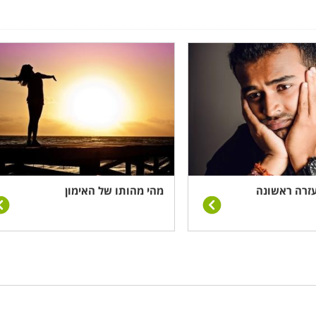
טופל, אבחון וזיהוי הדרכים למתן תכנית פעולה. במסגרת הקורס
ים שכן, מדובר בתהליך דינמי הדורש יכולת גמישות של המאמן לשי
 העשרה בתחום הפסיכולוגיה, והעצמה אישית. הקורס מעניק את כ
לו לממש את מירב הפוטנציאל הגלום בו, על ידי אבחון נכון של
ישגשג כלפי מעלה בקצב הנכון ביותר.
כנית פעולה של יעדים ומטרות המותאמת לעסק או
לארגון
, תוך התיי
 עזרה ראשונה
מהי מהותו של האימון
ודת זמן.
ר אקדמאי עם רקע וניסיון בעולם העסקי וההדרכה לאחר מעבר ש