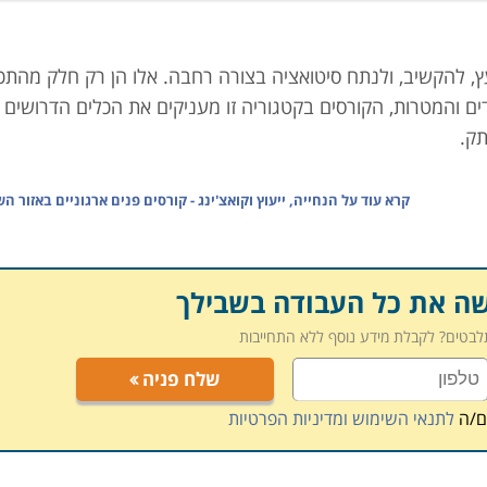
יעץ, להקשיב, ולנתח סיטואציה בצורה רחבה. אלו הן רק חלק מהתכו
ים והמטרות, הקורסים בקטגוריה זו מעניקים את הכלים הדרושים
תק.
קרא עוד על
הנחייה, ייעוץ וקואצ'ינג - קורסים פנים ארגוניים באזור 
א להיות בעלי יכולת לתת כלים והכוונה באופן שניתן יהיה לממש 
הליך שהינו בשלבים, בהתאם לתוכנית מובנית המתאימה לצרכים
שה את כל העבודה בשבילך
תלבטים? לקבלת מידע נוסף ללא התחייבות
שלח פניה
ולת הקשבה
) המעוניינים להפוך את היכולות הללו למקצוע, ליועצי
עסקים המעוניינים לרכוש מיומנויות לתפקוד יעיל יותר. לכל מי
ם/ה
לתנאי השימוש ומדיניות הפרטיות
ם השונים, ומאפשר עבודה רחב של ארגונים ואפשרויות תעסוקה