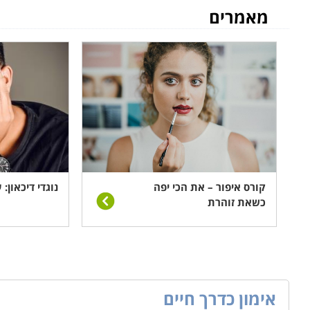
מאמרים
מה לומדים
הכרת שלבי תהליך האימון מהמפגש הראשוני בהיכרות עם המ
יועברו טכניקות אימון להתמודדות במצבים שונים ובלתי צפוי
המתרחשים תוך כדי האימון. במסגרת הקורס ניתנים שיעורי
הידע הנדרש כדי להביא את הארגון צעד אחד קדימה ולאפשר 
והפיכתה של כל דילמה להזדמנות חדשה, כך שהעסק יצמח ו
קורס יועצים עסקיים וניהול עסק בכיר
ליווי עסק קטן כגדול בשלביו השונים ומתן יעוץ בהתאם לת
קורס איפור – את הכי יפה
נוגדי דיכאון:
כשאת זוהרת
למבנה העסק, מורכבותו והאתגרים העומדים בפניו באותה נק
למי מתאימים הלימודים
אקדמאים בעלי מתחומי הכלכלה ומנהל עסקים או חסרי תוא
ראיון אישי.
אימון כדרך חיים