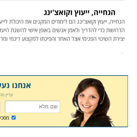
הנחייה, ייעוץ וקואצ'ינג
הנחייה, ייעוץ וקואצ'ינג הם לימודים המקנים את היכולת לי
הדרושות כדי להדריך ולאמן אנשים באופן אישי להשגת היעד
יצירת השינוי הפנימי אצל האחר והפיכתו למקצוע דינמי ומר
לימודי
מאמנים אישיים
קורס אימון אישי נועד להכשיר לקראת מקצוע שכל מטרתו הו
הפוטנציאל להגשמה עצמית תוך עמידה במטרות ויעדים בת
כל מטופל.
אנחנו נע
עדיין מ
למי מתאימים הלימודים
לבעלי יכולת הקשבה וטיפול (או שמעוניינים
לסייע לחסרי יכ
בתחומים שונים, לאקדמאים בהליך של הסבה מקצועית ולאנשי 
מסכי
שמעונין לרכוש מקצוע מרתק אשר פותח צוהר לעולם העסקי
מגוונות.