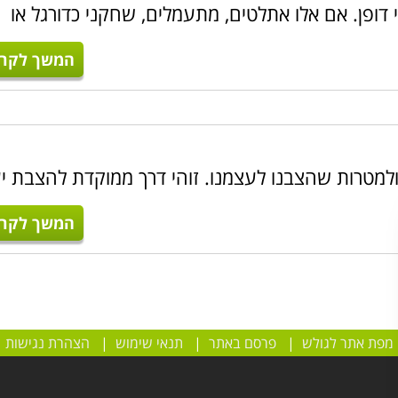
 דופן. אם אלו אתלטים, מתעמלים, שחקני כדורגל או
תקין של כל עסק
, שיווק ופרסום ברבדיו השונים ובדגש על שיווק
המשך לקרו
ון מדויק. שיעורי העשרה בתחום המשפט, המיסוי והביטוח לעסקים
ן מודרך
,
NLP
, קורס מאמני משפחה וכלכלת משפחה,
גישור
. מעבר לרשימה זו קיימים קורסים רבים במסגרת הקטגוריה אימון, coaching, לימודי הדרכה, ייעוץ, טי
שמעניין אתכם ולקבל פרטים על אודות אותו תחום עניין.
 ולמטרות שהצבנו לעצמנו. זוהי דרך ממוקדת להצבת י
המשך לקרו
מפת אתר לגולש
|
פרסם באתר
|
תנאי שימוש
|
הצהרת נגישות