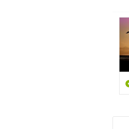
נויים
ל
 המצב
חסות
ל