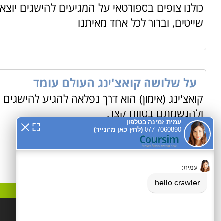
כולנו צופים בספורטאי על המגיעים להישגים יוצאי
מה לומדים
שייטים, וברור לכל אחד מאיתנו
מושגים פיננסים בסייסים המהווים חלק בלתי נפרד מ
תפקוד 
אינטרנטי, תוך קבלת ידע כיצד להשיג יעדים ותוצאות בתכנ
קורסים נוספים בקטגוריית הנחייה, ייעוץ וקואצ'ינג:
קורס דמיו
וקורס
הנחיית קבוצות
ואבחון. מומלץ לעבור על הרשימה המלאה, למצוא את הקורס 
על שלושה קואצ'ינג העולם עומד
קואצ'ינג (אימון) הוא דרך נפלאה להגיע להישגים
ולהגשמתם בטווח קצר,
קטגוריות פופלאריות