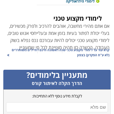
לימודי הידראוליקה
לימודי מקצוע טכני
אם אתם מהירי מחשבה, אוהבים להרכיב ולפרק מכשירים,
בעלי יכולת לפתור בעיות בזמן אמת ובעלייחסי אנוש טובים,
לימודי מקצוע טכני יכולים להיות עבורכם נכס נפלא בשוק
העבודה. הכשרה כזו תהיה מצויינת לכל מי שמעוניין
קרא עוד על
לימודי מקצוע טכני שנה ראשונה חינם לחיילים משוחררים
במקצוע מעשי, אשר ניתן לעסוק בו מיד לאחר סיום
(לא ע"ח הפקדון) בצפון
הלימודים, שמתאים לחיילים משוחררים, לטובת הסבה
מקצועית, קריירה חדשה או פתיחת עסק עצמאי. הכשרת
מתעניין בלימודים?
טכנאי בתחומי החשמל, האלקטרוניקה, הסלולר או המכשור
הרפואי למשל עשויים להיות הנתיב הבטוח שלכם למקצוע
הדרך הקלה לאיתור קורס
פרקטי תוך זמן קצר. מהלך שיעניק לכם נכס חדש, מכניס
לקבלת מידע נוסף ללא התחייבות:
ומבוקש.
לימודי מקצוע טכני מאפשרים בדרך כלל רכישת מיומנות
מקיפה תוך זמן קצר וקצוב. הכשרת מנעולן למשל, נמשכת