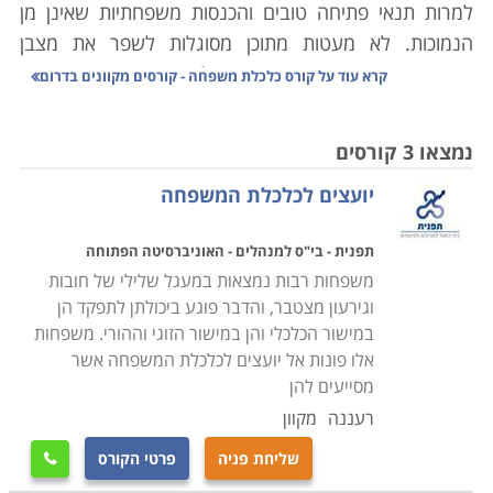
למרות תנאי פתיחה טובים והכנסות משפחתיות שאינן מן
הנמוכות. לא מעטות מתוכן מסוגלות לשפר את מצבן
הפיננסי באמצעות הטמעת התנהלות נכונה ואחראית יותר,
קרא עוד על
קורס כלכלת משפחה - קורסים מקוונים בדרום
אלא שרובן פשוט אינן יודעות כיצד לעשות זאת. לימודי
כלכלת משפחה מבקשים לפתור בעיה זו בדיוק.
נמצאו 3 קורסים
יועצים לכלכלת המשפחה
המחאה החברתית של 2011 הציפה את בעיית המאבק
הכלכלי הקיומי בארץ אצל שכבות רבות בציבור, ובמיוחד אצל
תפנית - בי"ס למנהלים - האוניברסיטה הפתוחה
מעמד הביניים. המודעות ליוקר המחיה אמנם נותרה מאז
משפחות רבות נמצאות במעגל שלילי של חובות
בעינה, אבל הפתרונות המעשיים לכך אינם פשוטים,
וגירעון מצטבר, והדבר פוגע ביכולתן לתפקד הן
והקשיים לא רק שלא קטנו, אלא דווקא ההפך; בעוד
במישור הכלכלי והן במישור הזוגי וההורי. משפחות
שהמשכורות במשק אינן גדלות, ההוצאות מאמירות ותופחות.
אלו פונות אל יועצים לכלכלת המשפחה אשר
שירותים בסיסיים שפעם היו חינמיים ומובנים מאליהם, כמו
מסייעים להן
חינוך ובריאות, מצריכים עתה השלמת מימון מצד האזרח כדי
רעננה
מקוון
לזכות בהם בכלל, או להבטיח איכות מינימלית שלהם.
שליחת פניה
פרטי הקורס
